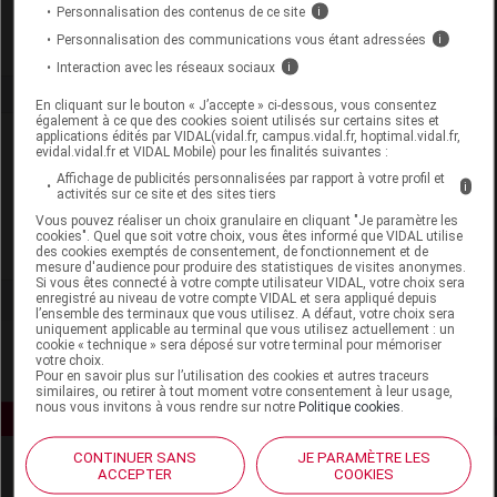
Remboursement
NR
Personnalisation des contenus de ce site
i
Personnalisation des communications vous étant adressées
i
Interaction avec les réseaux sociaux
i
En cliquant sur le bouton « J’accepte » ci-dessous, vous consentez
également à ce que des cookies soient utilisés sur certains sites et
applications édités par VIDAL(vidal.fr, campus.vidal.fr, hoptimal.vidal.fr,
Laboratoire
evidal.vidal.fr et VIDAL Mobile) pour les finalités suivantes :
Affichage de publicités personnalisées par rapport à votre profil et
i
activités sur ce site et des sites tiers
Iphym
Vous pouvez réaliser un choix granulaire en cliquant "Je paramètre les
cookies". Quel que soit votre choix, vous êtes informé que VIDAL utilise
Voir la fiche laboratoire
des cookies exemptés de consentement, de fonctionnement et de
mesure d'audience pour produire des statistiques de visites anonymes.
Si vous êtes connecté à votre compte utilisateur VIDAL, votre choix sera
enregistré au niveau de votre compte VIDAL et sera appliqué depuis
l’ensemble des terminaux que vous utilisez. A défaut, votre choix sera
uniquement applicable au terminal que vous utilisez actuellement : un
cookie « technique » sera déposé sur votre terminal pour mémoriser
votre choix.
Pour en savoir plus sur l’utilisation des cookies et autres traceurs
similaires, ou retirer à tout moment votre consentement à leur usage,
nous vous invitons à vous rendre sur notre
Politique cookies
.
CONTINUER SANS
JE PARAMÈTRE LES
ACCEPTER
COOKIES