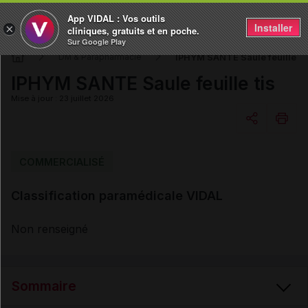
App VIDAL : Vos outils
Installer
×
cliniques, gratuits et en poche.
Sur Google Play
IPHYM SANTE Saule feuille ti
DM & Parapharmacie
IPHYM SANTE Saule feuille tis
Mise à jour : 23 juillet 2026
Copier l'url
COMMERCIALISÉ
Classification paramédicale VIDAL
Email
Non renseigné
Sommaire