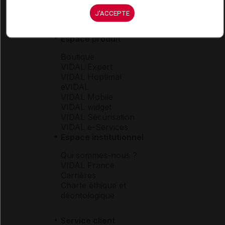
J'ACCEPTE
Espace produit
Boutique
VIDAL Expert
VIDAL Hoptimal
eVIDAL
VIDAL Mobile
VIDAL widget
VIDAL Sécurisation
VIDAL e-Services
Espace institutionnel
Qui sommes-nous ?
VIDAL France
Carrières
Charte éthique et
déontologique
Service client