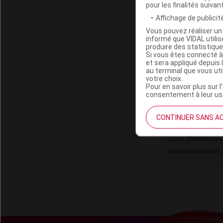
Labo. Distributeu
pour les finalités suivan
Remboursement
Affichage de publicité
Vous pouvez réaliser un 
informé que VIDAL util
produire des statistiqu
Si vous êtes connecté à
et sera appliqué depuis 
au terminal que vous ut
IPHYM SANTE
votre choix.
Sach/250g
Pour en savoir plus sur l
consentement à leur usa
Code ACL
CONTINUER SANS A
Code 13
Labo. Distributeu
Remboursement