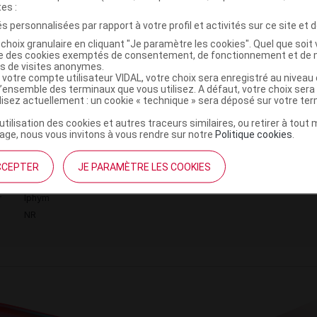
r
Iphym
tes :
NR
s personnalisées par rapport à votre profil et activités sur ce site et d
choix granulaire en cliquant "Je paramètre les cookies". Quel que soit 
ise des cookies exemptés de consentement, de fonctionnement et de 
es de visites anonymes.
 votre compte utilisateur VIDAL, votre choix sera enregistré au nivea
l’ensemble des terminaux que vous utilisez. A défaut, votre choix ser
ilisez actuellement : un cookie « technique » sera déposé sur votre te
 Saponaire racine blanche coupée Tis
C
’utilisation des cookies et autres traceurs similaires, ou retirer à tou
ge, nous vous invitons à vous rendre sur notre
Politique cookies
.
7905313
CCEPTER
JE PARAMÈTRE LES COOKIES
3401579053133
r
Iphym
NR