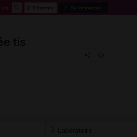
ités
S'inscrire
Se connecter
Rechercher
e tis
Copier l'url
Email
Laboratoire