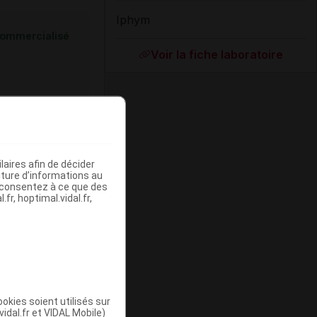
Iphym
ommercialisé
Voir la fiche laboratoire
aires afin de décider
iture d’informations au
s consentez à ce que des
fr, hoptimal.vidal.fr,
ommercialisé
okies soient utilisés sur
vidal.fr et VIDAL Mobile)