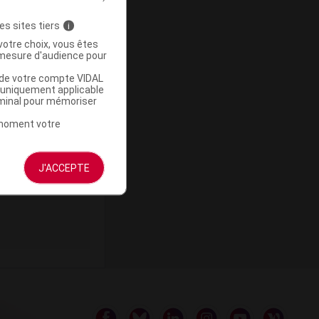
es sites tiers
i
votre choix, vous êtes
mesure d'audience pour
u de votre compte VIDAL
a uniquement applicable
rminal pour mémoriser
ommercialisé
t moment votre
J'ACCEPTE