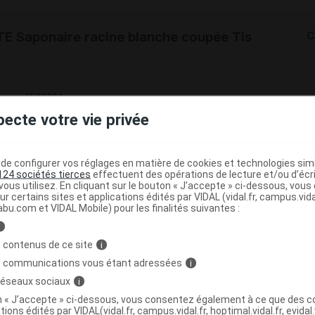
 Saponaire racine blanche coupée Tis
C
4522304
3401545223041
pecte votre vie privée
r
Iphym
NR
e configurer vos réglages en matière de cookies et technologies simil
124 sociétés tierces
effectuent des opérations de lecture et/ou d’écr
ous utilisez. En cliquant sur le bouton « J’accepte » ci-dessous, vou
ur certains sites et applications édités par VIDAL (vidal.fr, campus.vidal.
abu.com et VIDAL Mobile) pour les finalités suivantes :
 Saponaire racine blanche coupée Tis
C
i
 contenus de ce site
i
s communications vous étant adressées
i
 réseaux sociaux
i
7905307
on « J’accepte » ci-dessous, vous consentez également à ce que des co
3401579053072
tions édités par VIDAL(vidal.fr, campus.vidal.fr, hoptimal.vidal.fr, evidal.