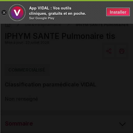
App VIDAL : Vos outils
Installer
×
cliniques, gratuits et en poche.
Sur Google Play
IPHYM SANTE Pulmonaire tis
DM & Parapharmacie
IPHYM SANTE Pulmonaire tis
Mise à jour : 23 juillet 2026
Copier l'url
COMMERCIALISÉ
Classification paramédicale VIDAL
Email
Non renseigné
Sommaire