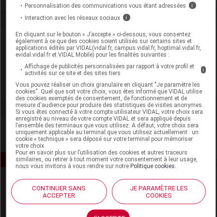
Personnalisation des communications vous étant adressées
i
Interaction avec les réseaux sociaux
i
En cliquant sur le bouton « J’accepte » ci-dessous, vous consentez
Laboratoire
également à ce que des cookies soient utilisés sur certains sites et
applications édités par VIDAL(vidal.fr, campus.vidal.fr, hoptimal.vidal.fr,
evidal.vidal.fr et VIDAL Mobile) pour les finalités suivantes :
Iphym
Affichage de publicités personnalisées par rapport à votre profil et
i
activités sur ce site et des sites tiers
Vous pouvez réaliser un choix granulaire en cliquant "Je paramètre les
Voir la fiche laboratoire
cookies". Quel que soit votre choix, vous êtes informé que VIDAL utilise
des cookies exemptés de consentement, de fonctionnement et de
mesure d'audience pour produire des statistiques de visites anonymes.
Si vous êtes connecté à votre compte utilisateur VIDAL, votre choix sera
enregistré au niveau de votre compte VIDAL et sera appliqué depuis
l’ensemble des terminaux que vous utilisez. A défaut, votre choix sera
uniquement applicable au terminal que vous utilisez actuellement : un
cookie « technique » sera déposé sur votre terminal pour mémoriser
votre choix.
Pour en savoir plus sur l’utilisation des cookies et autres traceurs
similaires, ou retirer à tout moment votre consentement à leur usage,
nous vous invitons à vous rendre sur notre
Politique cookies
.
CONTINUER SANS
JE PARAMÈTRE LES
ACCEPTER
COOKIES