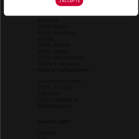
J'ACCEPTE
Espace produit
Boutique
VIDAL Expert
VIDAL Hoptimal
eVIDAL
VIDAL Mobile
VIDAL widget
VIDAL Sécurisation
VIDAL e-Services
Espace institutionnel
Qui sommes-nous ?
VIDAL France
Carrières
Charte éthique et
déontologique
Service client
Contact
Aide