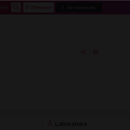
ités
S'inscrire
Se connecter
Rechercher
Copier l'url
Email
Laboratoire