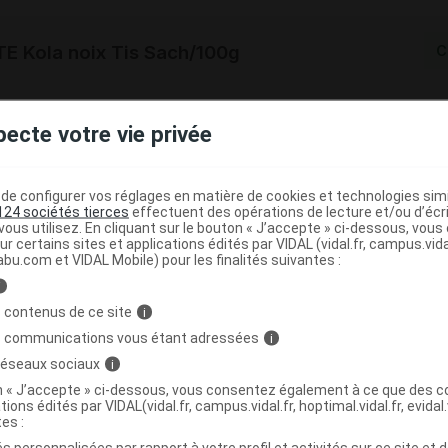
 Kola noix Tis Sach/100g
C
4520699
pecte votre vie privée
3401545206990
r
Iphym
NR
e configurer vos réglages en matière de cookies et technologies simil
124 sociétés tierces
effectuent des opérations de lecture et/ou d’écr
ous utilisez. En cliquant sur le bouton « J’accepte » ci-dessous, vou
ur certains sites et applications édités par VIDAL (vidal.fr, campus.vidal.
abu.com et VIDAL Mobile) pour les finalités suivantes :
i
 Kola noix Tis Sach/1kg
C
 contenus de ce site
i
s communications vous étant adressées
i
7287097
 réseaux sociaux
i
3401572870973
on « J’accepte » ci-dessous, vous consentez également à ce que des co
tions édités par VIDAL(vidal.fr, campus.vidal.fr, hoptimal.vidal.fr, evidal.
r
Iphym
tes :
NR
s personnalisées par rapport à votre profil et activités sur ce site et d