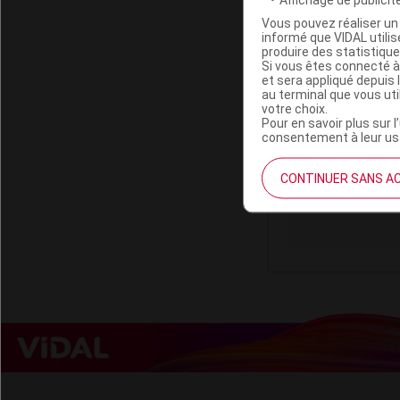
Vous pouvez réaliser un 
informé que VIDAL util
produire des statistiqu
Si vous êtes connecté à
et sera appliqué depuis 
IPHYM SANT
au terminal que vous ut
votre choix.
Pour en savoir plus sur l
consentement à leur usa
Code ACL
Code 13
CONTINUER SANS A
Labo. Distributeu
Remboursement