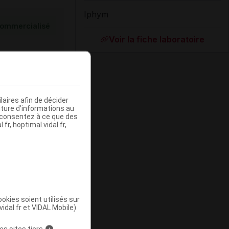
Iphym
ommercialisé
Voir la fiche laboratoire
aires afin de décider
iture d’informations au
s consentez à ce que des
fr, hoptimal.vidal.fr,
ommercialisé
okies soient utilisés sur
vidal.fr et VIDAL Mobile)
es sites tiers
i