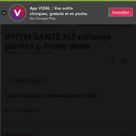
App VIDAL : Vos outils
Installer
×
cliniques, gratuits et en poche.
Sur Google Play
IPHYM SANTE KIT mélange pla
DM & Parapharmacie
IPHYM SANTE KIT mélange
plantes p tisane detox
Mise à jour : 23 juillet 2026
Copier l'url
COMMERCIALISÉ
Classification paramédicale VIDAL
Email
Non renseigné
Sommaire