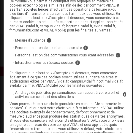
Ce module vous permet de configurer vos réglages en matière de
cookies et technologies similaires afin de décider comment VIDAL et
ses 124 sociétés tierces
effectuent des opérations de lecture et/ou
Iphym
d’écriture d’informations au sein des terminaux que vous utilisez. En
cliquant sur le bouton « J’accepte » ci-dessous, vous consentez à ce
que des cookies soient utilisés sur certains sites et applications édités
Voir la fiche laboratoire
par VIDAL (vidal.fr, campus.vidal.fr, hoptimal.vidal.fr, evidal.vidal.fr,
fr.m3manabu.com et VIDAL Mobile) pour les finalités suivantes :
Mesure d’audience
i
Personnalisation des contenus de ce site
i
Personnalisation des communications vous étant adressées
i
Interaction avec les réseaux sociaux
i
En cliquant sur le bouton « J’accepte » ci-dessous, vous consentez
également à ce que des cookies soient utilisés sur certains sites et
applications édités par VIDAL(vidal.fr, campus.vidal.fr, hoptimal.vidal.fr,
evidal.vidal.fr et VIDAL Mobile) pour les finalités suivantes :
Affichage de publicités personnalisées par rapport à votre profil et
i
activités sur ce site et des sites tiers
Vous pouvez réaliser un choix granulaire en cliquant "Je paramètre les
cookies". Quel que soit votre choix, vous êtes informé que VIDAL utilise
des cookies exemptés de consentement, de fonctionnement et de
Espace produit
mesure d'audience pour produire des statistiques de visites anonymes.
Si vous êtes connecté à votre compte utilisateur VIDAL, votre choix sera
enregistré au niveau de votre compte VIDAL et sera appliqué depuis
Boutique
l’ensemble des terminaux que vous utilisez. A défaut, votre choix sera
VIDAL Expert
uniquement applicable au terminal que vous utilisez actuellement : un