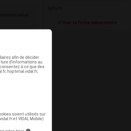
Iphym
ommercialisé
Voir la fiche laboratoire
aires afin de décider
iture d’informations au
s consentez à ce que des
fr, hoptimal.vidal.fr,
ommercialisé
okies soient utilisés sur
vidal.fr et VIDAL Mobile)
es sites tiers
i