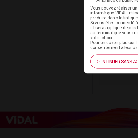
Vous pouvez réaliser un 
informé que VIDAL util
produire des statistiqu
Si vous êtes connecté à
et sera appliqué depuis 
IPHYM SANT
au terminal que vous ut
votre choix.
Pour en savoir plus sur l
consentement à leur usa
Code ACL
Code 13
CONTINUER SANS A
Labo. Distributeu
Remboursement