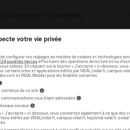
E Citron écorce Tis Sach/100g
C
4516870
pecte votre vie privée
3401545168700
r
Iphym
NR
e configurer vos réglages en matière de cookies et technologies simil
124 sociétés tierces
effectuent des opérations de lecture et/ou d’écr
ous utilisez. En cliquant sur le bouton « J’accepte » ci-dessous, vou
ur certains sites et applications édités par VIDAL (vidal.fr, campus.vidal.
abu.com et VIDAL Mobile) pour les finalités suivantes :
i
 Citron écorce Tis Sach/1kg
C
 contenus de ce site
i
s communications vous étant adressées
i
7904064
 réseaux sociaux
i
3401579040645
on « J’accepte » ci-dessous, vous consentez également à ce que des co
tions édités par VIDAL(vidal.fr, campus.vidal.fr, hoptimal.vidal.fr, evidal.
r
Iphym
tes :
NR
s personnalisées par rapport à votre profil et activités sur ce site et d