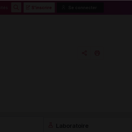
ités
S'inscrire
Se connecter
Rechercher
Copier l'url
Email
Laboratoire