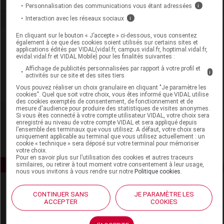
Personnalisation des communications vous étant adressées
i
Interaction avec les réseaux sociaux
i
En cliquant sur le bouton « J’accepte » ci-dessous, vous consentez
Laboratoire
également à ce que des cookies soient utilisés sur certains sites et
applications édités par VIDAL(vidal.fr, campus.vidal.fr, hoptimal.vidal.fr,
evidal.vidal.fr et VIDAL Mobile) pour les finalités suivantes :
Iphym
Affichage de publicités personnalisées par rapport à votre profil et
i
activités sur ce site et des sites tiers
Vous pouvez réaliser un choix granulaire en cliquant "Je paramètre les
Voir la fiche laboratoire
cookies". Quel que soit votre choix, vous êtes informé que VIDAL utilise
des cookies exemptés de consentement, de fonctionnement et de
mesure d'audience pour produire des statistiques de visites anonymes.
Si vous êtes connecté à votre compte utilisateur VIDAL, votre choix sera
enregistré au niveau de votre compte VIDAL et sera appliqué depuis
l’ensemble des terminaux que vous utilisez. A défaut, votre choix sera
uniquement applicable au terminal que vous utilisez actuellement : un
cookie « technique » sera déposé sur votre terminal pour mémoriser
votre choix.
Pour en savoir plus sur l’utilisation des cookies et autres traceurs
similaires, ou retirer à tout moment votre consentement à leur usage,
nous vous invitons à vous rendre sur notre
Politique cookies
.
CONTINUER SANS
JE PARAMÈTRE LES
ACCEPTER
COOKIES