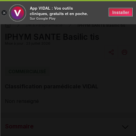
App VIDAL : Vos outils
Installer
×
cliniques, gratuits et en poche.
Sur Google Play
IPHYM SANTE Basilic tis
DM & Parapharmacie
IPHYM SANTE Basilic tis
Mise à jour : 23 juillet 2026
Copier l'url
COMMERCIALISÉ
Classification paramédicale VIDAL
Email
Non renseigné
Sommaire