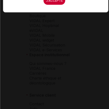
J'ACCEPTE
Espace produit
Boutique
VIDAL Expert
VIDAL Hoptimal
eVIDAL
VIDAL Mobile
VIDAL widget
VIDAL Sécurisation
VIDAL e-Services
Espace institutionnel
Qui sommes-nous ?
VIDAL France
Carrières
Charte éthique et
déontologique
Service client
Contact
Aide