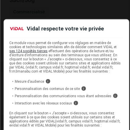
Sach/50g
Commercialisé
Vidal respecte votre vie privée
Code EAN
3701142813226
Labo. Distributeur
Iphym
Remboursement
NR
Ce module vous permet de configurer vos réglages en matière de
cookies et technologies similaires afin de décider comment VIDAL et
ses 124 sociétés tierces
effectuent des opérations de lecture et/ou
d’écriture d’informations au sein des terminaux que vous utilisez. En
cliquant sur le bouton « J’accepte » ci-dessous, vous consentez à ce
que des cookies soient utilisés sur certains sites et applications édités
par VIDAL (vidal.fr, campus.vidal.fr, hoptimal.vidal.fr, evidal.vidal.fr,
fr.m3manabu.com et VIDAL Mobile) pour les finalités suivantes :
Laboratoire
Mesure d’audience
i
Personnalisation des contenus de ce site
i
Iphym
Personnalisation des communications vous étant adressées
i
Interaction avec les réseaux sociaux
i
Voir la fiche laboratoire
En cliquant sur le bouton « J’accepte » ci-dessous, vous consentez
également à ce que des cookies soient utilisés sur certains sites et
applications édités par VIDAL(vidal.fr, campus.vidal.fr, hoptimal.vidal.fr,
evidal.vidal.fr et VIDAL Mobile) pour les finalités suivantes :