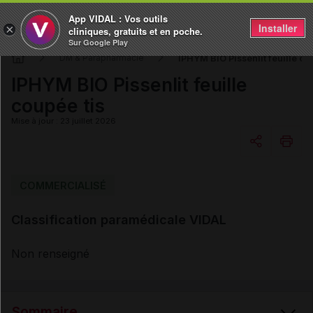
App VIDAL : Vos outils
Installer
×
cliniques, gratuits et en poche.
Sur Google Play
IPHYM BIO Pissenlit feuille co
DM & Parapharmacie
IPHYM BIO Pissenlit feuille
coupée tis
Mise à jour : 23 juillet 2026
Copier l'url
COMMERCIALISÉ
Classification paramédicale VIDAL
Email
Non renseigné
Sommaire