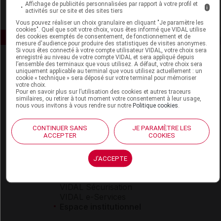
Affichage de publicités personnalisées par rapport à votre profil et
i
activités sur ce site et des sites tiers
Vous pouvez réaliser un choix granulaire en cliquant "Je paramètre les
cookies". Quel que soit votre choix, vous êtes informé que VIDAL utilise
des cookies exemptés de consentement, de fonctionnement et de
mesure d'audience pour produire des statistiques de visites anonymes.
Si vous êtes connecté à votre compte utilisateur VIDAL, votre choix sera
enregistré au niveau de votre compte VIDAL et sera appliqué depuis
l’ensemble des terminaux que vous utilisez. A défaut, votre choix sera
uniquement applicable au terminal que vous utilisez actuellement : un
cookie « technique » sera déposé sur votre terminal pour mémoriser
votre choix.
Pour en savoir plus sur l’utilisation des cookies et autres traceurs
similaires, ou retirer à tout moment votre consentement à leur usage,
nous vous invitons à vous rendre sur notre
Politique cookies
.
Espace produit
Boutique
CONTINUER SANS
JE PARAMÈTRE LES
ACCEPTER
COOKIES
VIDAL Expert
VIDAL Hoptimal
eVIDAL
J'ACCEPTE
VIDAL Mobile
VIDAL widget
VIDAL Sécurisation
VIDAL e-Services
Espace institutionnel