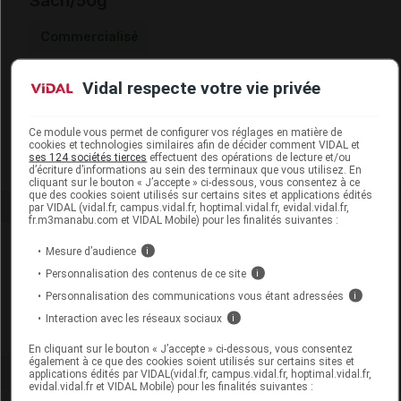
Sach/50g
Commercialisé
Vidal respecte votre vie privée
Code EAN
3701142815190
Labo. Distributeur
Iphym
Remboursement
NR
Ce module vous permet de configurer vos réglages en matière de
cookies et technologies similaires afin de décider comment VIDAL et
ses 124 sociétés tierces
effectuent des opérations de lecture et/ou
d’écriture d’informations au sein des terminaux que vous utilisez. En
cliquant sur le bouton « J’accepte » ci-dessous, vous consentez à ce
que des cookies soient utilisés sur certains sites et applications édités
par VIDAL (vidal.fr, campus.vidal.fr, hoptimal.vidal.fr, evidal.vidal.fr,
fr.m3manabu.com et VIDAL Mobile) pour les finalités suivantes :
Laboratoire
Mesure d’audience
i
Personnalisation des contenus de ce site
i
Iphym
Personnalisation des communications vous étant adressées
i
Interaction avec les réseaux sociaux
i
Voir la fiche laboratoire
En cliquant sur le bouton « J’accepte » ci-dessous, vous consentez
également à ce que des cookies soient utilisés sur certains sites et
applications édités par VIDAL(vidal.fr, campus.vidal.fr, hoptimal.vidal.fr,
evidal.vidal.fr et VIDAL Mobile) pour les finalités suivantes :