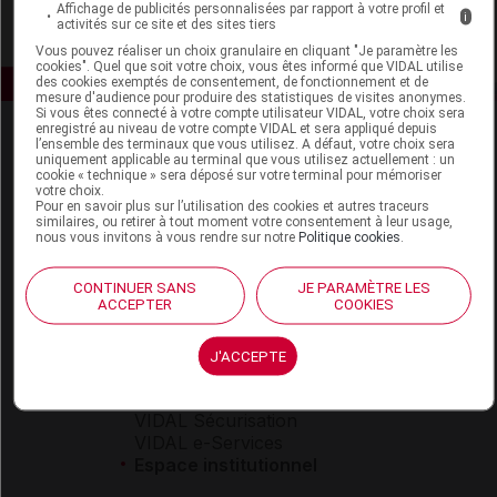
Affichage de publicités personnalisées par rapport à votre profil et
i
activités sur ce site et des sites tiers
Vous pouvez réaliser un choix granulaire en cliquant "Je paramètre les
cookies". Quel que soit votre choix, vous êtes informé que VIDAL utilise
des cookies exemptés de consentement, de fonctionnement et de
mesure d'audience pour produire des statistiques de visites anonymes.
Si vous êtes connecté à votre compte utilisateur VIDAL, votre choix sera
enregistré au niveau de votre compte VIDAL et sera appliqué depuis
l’ensemble des terminaux que vous utilisez. A défaut, votre choix sera
uniquement applicable au terminal que vous utilisez actuellement : un
cookie « technique » sera déposé sur votre terminal pour mémoriser
votre choix.
Pour en savoir plus sur l’utilisation des cookies et autres traceurs
similaires, ou retirer à tout moment votre consentement à leur usage,
nous vous invitons à vous rendre sur notre
Politique cookies
.
Espace produit
Boutique
CONTINUER SANS
JE PARAMÈTRE LES
ACCEPTER
COOKIES
VIDAL Expert
VIDAL Hoptimal
eVIDAL
J'ACCEPTE
VIDAL Mobile
VIDAL widget
VIDAL Sécurisation
VIDAL e-Services
Espace institutionnel