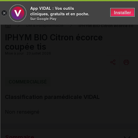
App VIDAL : Vos outils
Installer
×
cliniques, gratuits et en poche.
Sur Google Play
IPHYM BIO Citron écorce coup
DM & Parapharmacie
IPHYM BIO Citron écorce
coupée tis
Mise à jour : 23 juillet 2026
Copier l'url
COMMERCIALISÉ
Classification paramédicale VIDAL
Email
Non renseigné
Sommaire