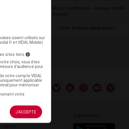
Skills in Healthcare - Réseau Santé
et Beauté
ommercialisé
Voir la fiche laboratoire
okies soient utilisés sur
vidal.fr et VIDAL Mobile)
es sites tiers
i
votre choix, vous êtes
mesure d'audience pour
u de votre compte VIDAL
a uniquement applicable
rminal pour mémoriser
t moment votre
J'ACCEPTE
rtenaires
Vidal Mobile
 logiciel