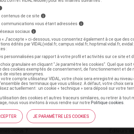
abu.com et VIDAL Mobile) pour les finalités suivantes :
i
Sérum généreux extrême Fl airless/15ml
C
 contenus de ce site
i
s communications vous étant adressées
i
 réseaux sociaux
i
3700527700144
on « J’accepte » ci-dessous, vous consentez également à ce que des co
r
Skills in Healthcare - Réseau Santé et Beauté
tions édités par VIDAL(vidal.fr, campus.vidal.fr, hoptimal.vidal.fr, evidal.
NR
tes :
s personnalisées par rapport à votre profil et activités sur ce site et d
choix granulaire en cliquant "Je paramètre les cookies". Quel que soit 
ise des cookies exemptés de consentement, de fonctionnement et de 
es de visites anonymes.
 votre compte utilisateur VIDAL, votre choix sera enregistré au nivea
l’ensemble des terminaux que vous utilisez. A défaut, votre choix ser
ilisez actuellement : un cookie « technique » sera déposé sur votre te
’utilisation des cookies et autres traceurs similaires, ou retirer à tou
ge, nous vous invitons à vous rendre sur notre
Politique cookies
.
CCEPTER
JE PARAMÈTRE LES COOKIES
institutionnel
Espace pa
mmes-nous ?
Éditeurs de