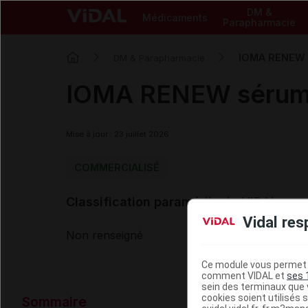
DM &
Médicaments
Parapharmacie
IOMA RENEW 
DM & Parapharmacie
IOMA RENEW sérum
Mise à jour : 23 juillet 2026
COMMERCIALISÉ
Classification paramédicale VIDAL
Vidal res
Non renseigné
Ce module vous permet d
comment VIDAL et
ses 
sein des terminaux que v
Données ad
cookies soient utilisés s
Sommaire