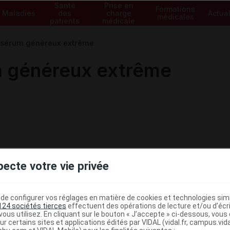
Santé
Prise en
Formations
Maladies
des
charge
Actual
médicales
patients
médicale
sérum généreux extrême
 généreux extrême
pecte votre vie privée
e configurer vos réglages en matière de cookies et technologies simil
124 sociétés tierces
effectuent des opérations de lecture et/ou d’écr
ous utilisez. En cliquant sur le bouton « J’accepte » ci-dessous, vou
ministratives
ur certains sites et applications édités par VIDAL (vidal.fr, campus.vidal.