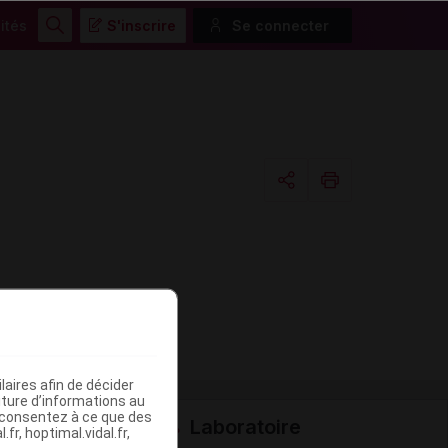
ités
S'inscrire
Se connecter
Rechercher
Copier l'url
Email
aires afin de décider
iture d’informations au
s consentez à ce que des
Laboratoire
fr, hoptimal.vidal.fr,