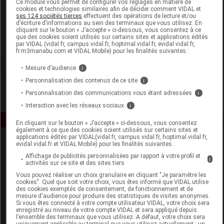
Ce module vous permet de configurer vos réglages en matière de
cookies et technologies similaires afin de décider comment VIDAL et
ses 124 sociétés tierces
effectuent des opérations de lecture et/ou
Invacare Poirier
d’écriture d’informations au sein des terminaux que vous utilisez. En
cliquant sur le bouton « J’accepte » ci-dessous, vous consentez à ce
que des cookies soient utilisés sur certains sites et applications édités
Voir la fiche laboratoire
par VIDAL (vidal.fr, campus.vidal.fr, hoptimal.vidal.fr, evidal.vidal.fr,
fr.m3manabu.com et VIDAL Mobile) pour les finalités suivantes :
Mesure d’audience
i
Personnalisation des contenus de ce site
i
Personnalisation des communications vous étant adressées
i
Interaction avec les réseaux sociaux
i
En cliquant sur le bouton « J’accepte » ci-dessous, vous consentez
également à ce que des cookies soient utilisés sur certains sites et
applications édités par VIDAL(vidal.fr, campus.vidal.fr, hoptimal.vidal.fr,
evidal.vidal.fr et VIDAL Mobile) pour les finalités suivantes :
Affichage de publicités personnalisées par rapport à votre profil et
i
activités sur ce site et des sites tiers
Vous pouvez réaliser un choix granulaire en cliquant "Je paramètre les
cookies". Quel que soit votre choix, vous êtes informé que VIDAL utilise
des cookies exemptés de consentement, de fonctionnement et de
Espace produit
mesure d'audience pour produire des statistiques de visites anonymes.
Si vous êtes connecté à votre compte utilisateur VIDAL, votre choix sera
enregistré au niveau de votre compte VIDAL et sera appliqué depuis
Boutique
l’ensemble des terminaux que vous utilisez. A défaut, votre choix sera
VIDAL Expert
uniquement applicable au terminal que vous utilisez actuellement : un