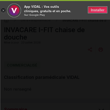
App VIDAL : Vos outils
Installer
×
cliniques, gratuits et en poche.
Sur Google Play
INVACARE I-FIT chaise de do
DM & Parapharmacie
INVACARE I-FIT chaise de
douche
Mise à jour : 23 juillet 2026
Copier l'url
COMMERCIALISÉ
Classification paramédicale VIDAL
Email
Non renseigné
Sommaire