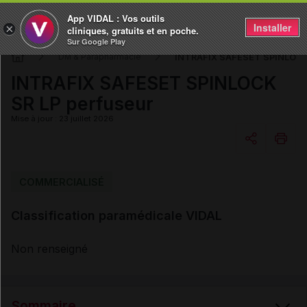
App VIDAL : Vos outils
Installer
×
cliniques, gratuits et en poche.
Sur Google Play
INTRAFIX SAFESET SPINLOCK 
DM & Parapharmacie
INTRAFIX SAFESET SPINLOCK
SR LP perfuseur
Mise à jour : 23 juillet 2026
Copier l'url
COMMERCIALISÉ
Classification paramédicale VIDAL
Email
Non renseigné
Sommaire