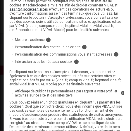
Ce module vous permet de configurer vos réglages en matière de
cookies et technologies similaires afin de décider comment VIDAL et
ses 124 sociétés tierces
effectuent des opérations de lecture et/ou
Dentaid Waterpik - Efficare Groupe
d’écriture d’informations au sein des terminaux que vous utilisez. En
cliquant sur le bouton « J’accepte » ci-dessous, vous consentez à ce
que des cookies soient utilisés sur certains sites et applications édités
Voir la fiche laboratoire
par VIDAL (vidal.fr, campus.vidal.fr, hoptimal.vidal.fr, evidal.vidal.fr,
fr.m3manabu.com et VIDAL Mobile) pour les finalités suivantes :
Mesure d’audience
i
Personnalisation des contenus de ce site
i
Personnalisation des communications vous étant adressées
i
Interaction avec les réseaux sociaux
i
En cliquant sur le bouton « J’accepte » ci-dessous, vous consentez
également à ce que des cookies soient utilisés sur certains sites et
applications édités par VIDAL(vidal.fr, campus.vidal.fr, hoptimal.vidal.fr,
evidal.vidal.fr et VIDAL Mobile) pour les finalités suivantes :
Affichage de publicités personnalisées par rapport à votre profil et
i
activités sur ce site et des sites tiers
Vous pouvez réaliser un choix granulaire en cliquant "Je paramètre les
cookies". Quel que soit votre choix, vous êtes informé que VIDAL utilise
des cookies exemptés de consentement, de fonctionnement et de
Espace produit
mesure d'audience pour produire des statistiques de visites anonymes.
Si vous êtes connecté à votre compte utilisateur VIDAL, votre choix sera
enregistré au niveau de votre compte VIDAL et sera appliqué depuis
Boutique
l’ensemble des terminaux que vous utilisez. A défaut, votre choix sera
VIDAL Expert
uniquement applicable au terminal que vous utilisez actuellement : un