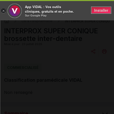
App VIDAL : Vos outils
Installer
×
cliniques, gratuits et en poche.
Sur Google Play
INTERPROX SUPER CONIQUE bro
DM & Parapharmacie
INTERPROX SUPER CONIQUE
brossette inter-dentaire
Mise à jour : 23 juillet 2026
Copier l'url
COMMERCIALISÉ
Classification paramédicale VIDAL
Email
Non renseigné
Sommaire