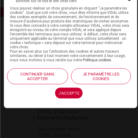
activités sur ce site et des sites tiers
Vous pouvez réaliser un choix granulaire en cliquant "Je paramètre les
cookies". Quel que soit votre choix, vous êtes informé que VIDAL utilise
des cookies exemptés de consentement, de fonctionnement et de
mesure d'audience pour produire des statistiques de visites anonymes.
Si vous êtes connecté à votre compte utilisateur VIDAL, votre choix sera
enregistré au niveau de votre compte VIDAL et sera appliqué depuis
l’ensemble des terminaux que vous utilisez. A défaut, votre choix sera
uniquement applicable au terminal que vous utilisez actuellement : un
cookie « technique » sera déposé sur votre terminal pour mémoriser
votre choix.
Pour en savoir plus sur l’utilisation des cookies et autres traceurs
similaires, ou retirer à tout moment votre consentement à leur usage,
Espace produit
nous vous invitons à vous rendre sur notre
Politique cookies
.
Boutique
VIDAL Expert
CONTINUER SANS
JE PARAMÈTRE LES
ACCEPTER
COOKIES
VIDAL Hoptimal
eVIDAL
VIDAL Mobile
J'ACCEPTE
VIDAL widget
VIDAL Sécurisation
VIDAL e-Services
Espace institutionnel
Qui sommes-nous ?
VIDAL France