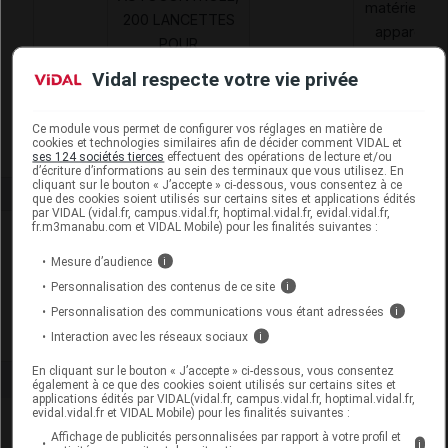
matériels et
200 LANCETTES
appareils
POUR
6185213
MAD
de
AUTOPIQUEUR
Vidal respecte votre vie privée
traitements
NON REUTILIS
divers
STERI,PIKDARE
Ce module vous permet de configurer vos réglages en matière de
cookies et technologies similaires afin de décider comment VIDAL et
ses 124 sociétés tierces
effectuent des opérations de lecture et/ou
d’écriture d’informations au sein des terminaux que vous utilisez. En
cliquant sur le bouton « J’accepte » ci-dessous, vous consentez à ce
que des cookies soient utilisés sur certains sites et applications édités
par VIDAL (vidal.fr, campus.vidal.fr, hoptimal.vidal.fr, evidal.vidal.fr,
fr.m3manabu.com et VIDAL Mobile) pour les finalités suivantes :
Laboratoire
Mesure d’audience
i
MTD France
Personnalisation des contenus de ce site
i
Personnalisation des communications vous étant adressées
i
Voir la fiche laboratoire
Interaction avec les réseaux sociaux
i
En cliquant sur le bouton « J’accepte » ci-dessous, vous consentez
également à ce que des cookies soient utilisés sur certains sites et
applications édités par VIDAL(vidal.fr, campus.vidal.fr, hoptimal.vidal.fr,
evidal.vidal.fr et VIDAL Mobile) pour les finalités suivantes :
Affichage de publicités personnalisées par rapport à votre profil et
i