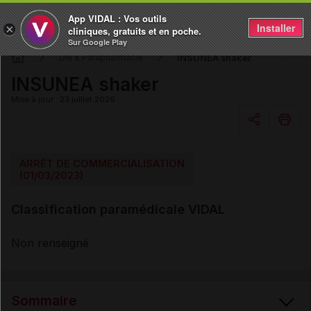
App VIDAL : Vos outils
Installer
×
cliniques, gratuits et en poche.
Sur Google Play
INSUNEA shaker
DM & Parapharmacie
INSUNEA shaker
Mise à jour : 23 juillet 2026
Copier l'url
ARRÊT DE COMMERCIALISATION
(01/03/2023)
Email
Classification paramédicale VIDAL
Non renseigné
Sommaire