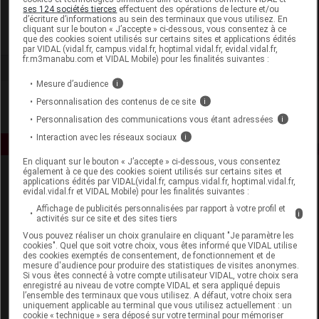
Pileje
ses 124 sociétés tierces
effectuent des opérations de lecture et/ou
d’écriture d’informations au sein des terminaux que vous utilisez. En
cliquant sur le bouton « J’accepte » ci-dessous, vous consentez à ce
Voir la fiche laboratoire
que des cookies soient utilisés sur certains sites et applications édités
par VIDAL (vidal.fr, campus.vidal.fr, hoptimal.vidal.fr, evidal.vidal.fr,
fr.m3manabu.com et VIDAL Mobile) pour les finalités suivantes :
Mesure d’audience
i
Personnalisation des contenus de ce site
i
Personnalisation des communications vous étant adressées
i
Interaction avec les réseaux sociaux
i
En cliquant sur le bouton « J’accepte » ci-dessous, vous consentez
également à ce que des cookies soient utilisés sur certains sites et
applications édités par VIDAL(vidal.fr, campus.vidal.fr, hoptimal.vidal.fr,
evidal.vidal.fr et VIDAL Mobile) pour les finalités suivantes :
Affichage de publicités personnalisées par rapport à votre profil et
i
activités sur ce site et des sites tiers
Vous pouvez réaliser un choix granulaire en cliquant "Je paramètre les
cookies". Quel que soit votre choix, vous êtes informé que VIDAL utilise
Espace produit
des cookies exemptés de consentement, de fonctionnement et de
mesure d'audience pour produire des statistiques de visites anonymes.
Boutique
Si vous êtes connecté à votre compte utilisateur VIDAL, votre choix sera
enregistré au niveau de votre compte VIDAL et sera appliqué depuis
VIDAL Expert
l’ensemble des terminaux que vous utilisez. A défaut, votre choix sera
VIDAL Hoptimal
uniquement applicable au terminal que vous utilisez actuellement : un
cookie « technique » sera déposé sur votre terminal pour mémoriser
eVIDAL