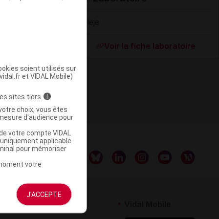
Pileje
Supprimé
Voir la fiche laboratoire
okies soient utilisés sur
vidal.fr et VIDAL Mobile)
es sites tiers
i
votre choix, vous êtes
mesure d'audience pour
u de votre compte VIDAL
a uniquement applicable
rminal pour mémoriser
t moment votre
J'ACCEPTE
rtenaires
Vidal Mobile