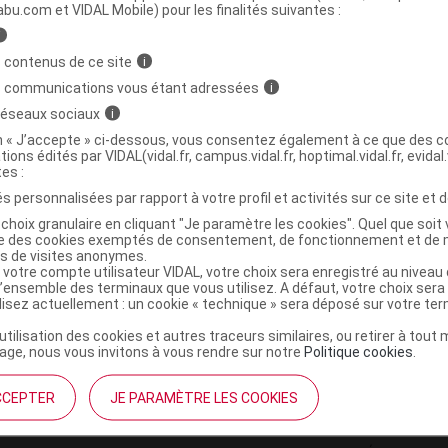
ministratives
abu.com et VIDAL Mobile) pour les finalités suivantes :
i
 contenus de ce site
i
ONEA Barre chocolat au lait caramel B/7/45g
s communications vous étant adressées
i
 réseaux sociaux
i
3700593401679
on « J’accepte » ci-dessous, vous consentez également à ce que des co
tions édités par VIDAL(vidal.fr, campus.vidal.fr, hoptimal.vidal.fr, evidal.
r
Pileje
tes :
NR
s personnalisées par rapport à votre profil et activités sur ce site et d
choix granulaire en cliquant "Je paramètre les cookies". Quel que soit 
ise des cookies exemptés de consentement, de fonctionnement et de 
es de visites anonymes.
 votre compte utilisateur VIDAL, votre choix sera enregistré au nivea
l’ensemble des terminaux que vous utilisez. A défaut, votre choix ser
ilisez actuellement : un cookie « technique » sera déposé sur votre te
’utilisation des cookies et autres traceurs similaires, ou retirer à tou
ge, nous vous invitons à vous rendre sur notre
Politique cookies
.
CCEPTER
JE PARAMÈTRE LES COOKIES
institutionnel
Espace pa