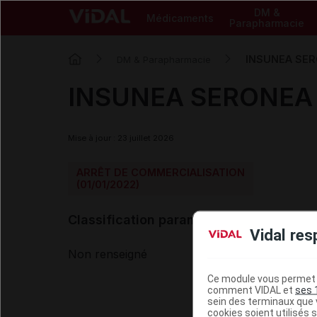
DM &
Médicaments
Parapharmacie
INSUNEA SERO
DM & Parapharmacie
INSUNEA SERONEA ba
Mise à jour : 23 juillet 2026
ARRÊT DE COMMERCIALISATION
(01/01/2022)
Classification paramédicale VIDAL
Vidal res
Non renseigné
Ce module vous permet d
comment VIDAL et
ses 
sein des terminaux que v
cookies soient utilisés s