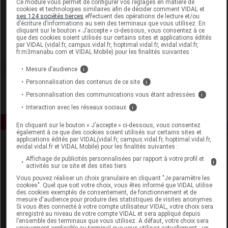
Ce module vous permet de configurer vos réglages en matière de
cookies et technologies similaires afin de décider comment VIDAL et
ses 124 sociétés tierces
effectuent des opérations de lecture et/ou
Institut Karité
d’écriture d’informations au sein des terminaux que vous utilisez. En
cliquant sur le bouton « J’accepte » ci-dessous, vous consentez à ce
que des cookies soient utilisés sur certains sites et applications édités
Voir la fiche laboratoire
par VIDAL (vidal.fr, campus.vidal.fr, hoptimal.vidal.fr, evidal.vidal.fr,
fr.m3manabu.com et VIDAL Mobile) pour les finalités suivantes :
Mesure d’audience
i
Personnalisation des contenus de ce site
i
Personnalisation des communications vous étant adressées
i
Interaction avec les réseaux sociaux
i
En cliquant sur le bouton « J’accepte » ci-dessous, vous consentez
également à ce que des cookies soient utilisés sur certains sites et
applications édités par VIDAL(vidal.fr, campus.vidal.fr, hoptimal.vidal.fr,
evidal.vidal.fr et VIDAL Mobile) pour les finalités suivantes :
Affichage de publicités personnalisées par rapport à votre profil et
i
activités sur ce site et des sites tiers
Vous pouvez réaliser un choix granulaire en cliquant "Je paramètre les
cookies". Quel que soit votre choix, vous êtes informé que VIDAL utilise
des cookies exemptés de consentement, de fonctionnement et de
Espace produit
mesure d'audience pour produire des statistiques de visites anonymes.
Si vous êtes connecté à votre compte utilisateur VIDAL, votre choix sera
enregistré au niveau de votre compte VIDAL et sera appliqué depuis
Boutique
l’ensemble des terminaux que vous utilisez. A défaut, votre choix sera
VIDAL Expert
uniquement applicable au terminal que vous utilisez actuellement : un