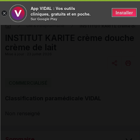
App VIDAL : Vos outils
Installer
×
cliniques, gratuits et en poche.
Sur Google Play
INSTITUT KARITE crème douc
DM & Parapharmacie
INSTITUT KARITE crème douche
crème de lait
Mise à jour : 23 juillet 2026
Copier l'url
COMMERCIALISÉ
Classification paramédicale VIDAL
Email
Non renseigné
Sommaire