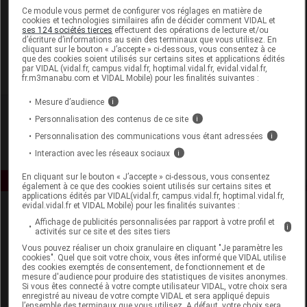
Laboratoire
Ce module vous permet de configurer vos réglages en matière de
cookies et technologies similaires afin de décider comment VIDAL et
ses 124 sociétés tierces
effectuent des opérations de lecture et/ou
d’écriture d’informations au sein des terminaux que vous utilisez. En
Coopération Pharmaceutique Française
cliquant sur le bouton « J’accepte » ci-dessous, vous consentez à ce
que des cookies soient utilisés sur certains sites et applications édités
par VIDAL (vidal.fr, campus.vidal.fr, hoptimal.vidal.fr, evidal.vidal.fr,
Voir la fiche laboratoire
fr.m3manabu.com et VIDAL Mobile) pour les finalités suivantes :
Mesure d’audience
i
Personnalisation des contenus de ce site
i
Personnalisation des communications vous étant adressées
i
Interaction avec les réseaux sociaux
i
En cliquant sur le bouton « J’accepte » ci-dessous, vous consentez
également à ce que des cookies soient utilisés sur certains sites et
applications édités par VIDAL(vidal.fr, campus.vidal.fr, hoptimal.vidal.fr,
evidal.vidal.fr et VIDAL Mobile) pour les finalités suivantes :
Affichage de publicités personnalisées par rapport à votre profil et
i
activités sur ce site et des sites tiers
Vous pouvez réaliser un choix granulaire en cliquant "Je paramètre les
cookies". Quel que soit votre choix, vous êtes informé que VIDAL utilise
des cookies exemptés de consentement, de fonctionnement et de
mesure d'audience pour produire des statistiques de visites anonymes.
Espace produit
Si vous êtes connecté à votre compte utilisateur VIDAL, votre choix sera
enregistré au niveau de votre compte VIDAL et sera appliqué depuis
Boutique
l’ensemble des terminaux que vous utilisez. A défaut, votre choix sera