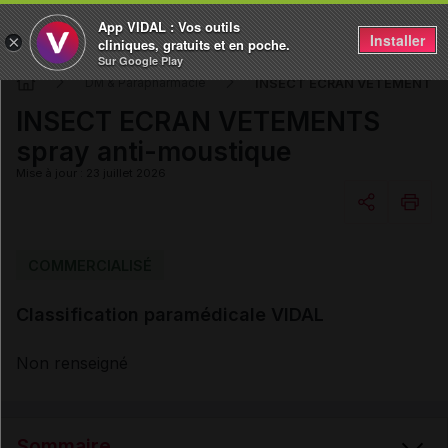
App VIDAL : Vos outils
Installer
×
cliniques, gratuits et en poche.
Sur Google Play
INSECT ECRAN VETEMENTS sp
DM & Parapharmacie
INSECT ECRAN VETEMENTS
spray anti-moustique
Mise à jour : 23 juillet 2026
Copier l'url
COMMERCIALISÉ
Classification paramédicale VIDAL
Email
Non renseigné
Sommaire