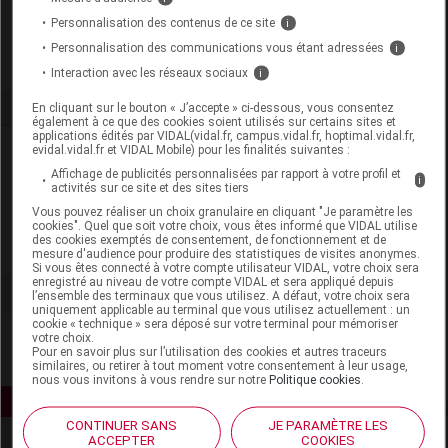
Labo. Distributeur
Biové
Personnalisation des contenus de ce site
i
Remboursement
NR
Personnalisation des communications vous étant adressées
i
Interaction avec les réseaux sociaux
i
En cliquant sur le bouton « J’accepte » ci-dessous, vous consentez
également à ce que des cookies soient utilisés sur certains sites et
applications édités par VIDAL(vidal.fr, campus.vidal.fr, hoptimal.vidal.fr,
Laboratoire
evidal.vidal.fr et VIDAL Mobile) pour les finalités suivantes :
Affichage de publicités personnalisées par rapport à votre profil et
i
activités sur ce site et des sites tiers
Biové
Vous pouvez réaliser un choix granulaire en cliquant "Je paramètre les
cookies". Quel que soit votre choix, vous êtes informé que VIDAL utilise
des cookies exemptés de consentement, de fonctionnement et de
Voir la fiche laboratoire
mesure d'audience pour produire des statistiques de visites anonymes.
Si vous êtes connecté à votre compte utilisateur VIDAL, votre choix sera
enregistré au niveau de votre compte VIDAL et sera appliqué depuis
l’ensemble des terminaux que vous utilisez. A défaut, votre choix sera
uniquement applicable au terminal que vous utilisez actuellement : un
cookie « technique » sera déposé sur votre terminal pour mémoriser
votre choix.
Pour en savoir plus sur l’utilisation des cookies et autres traceurs
similaires, ou retirer à tout moment votre consentement à leur usage,
nous vous invitons à vous rendre sur notre
Politique cookies
.
CONTINUER SANS
JE PARAMÈTRE LES
ACCEPTER
COOKIES