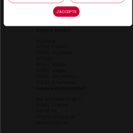
J'ACCEPTE
Espace produit
Boutique
VIDAL Expert
VIDAL Hoptimal
eVIDAL
VIDAL Mobile
VIDAL widget
VIDAL Sécurisation
VIDAL e-Services
Espace institutionnel
Qui sommes-nous ?
VIDAL France
Carrières
Charte éthique et
déontologique