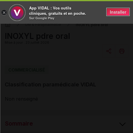
App VIDAL : Vos outils
Installer
×
cliniques, gratuits et en poche.
Sur Google Play
INOXYL pdre oral
DM & Parapharmacie
INOXYL pdre oral
Mise à jour : 23 juillet 2026
Copier l'url
COMMERCIALISÉ
Classification paramédicale VIDAL
Email
Non renseigné
Sommaire