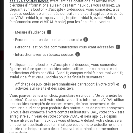
ses 124 sociétés tierces
effectuent des opérations de lecture et/ou
d’écriture d’informations au sein des terminaux que vous utilisez. En
cliquant sur le bouton « J’accepte » ci-dessous, vous consentez à ce
Voir la fiche laboratoire
que des cookies soient utilisés sur certains sites et applications édités
par VIDAL (vidal.fr, campus.vidal.fr, hoptimal.vidal.fr, evidal.vidal.fr,
fr.m3manabu.com et VIDAL Mobile) pour les finalités suivantes :
Mesure d’audience
i
Personnalisation des contenus de ce site
i
Personnalisation des communications vous étant adressées
i
Interaction avec les réseaux sociaux
i
En cliquant sur le bouton « J’accepte » ci-dessous, vous consentez
également à ce que des cookies soient utilisés sur certains sites et
applications édités par VIDAL(vidal.fr, campus.vidal.fr, hoptimal.vidal.fr,
evidal.vidal.fr et VIDAL Mobile) pour les finalités suivantes :
Affichage de publicités personnalisées par rapport à votre profil et
i
activités sur ce site et des sites tiers
Vous pouvez réaliser un choix granulaire en cliquant "Je paramètre les
Espace produit
cookies". Quel que soit votre choix, vous êtes informé que VIDAL utilise
des cookies exemptés de consentement, de fonctionnement et de
mesure d'audience pour produire des statistiques de visites anonymes.
Boutique
Si vous êtes connecté à votre compte utilisateur VIDAL, votre choix sera
VIDAL Expert
enregistré au niveau de votre compte VIDAL et sera appliqué depuis
l’ensemble des terminaux que vous utilisez. A défaut, votre choix sera
VIDAL Hoptimal
uniquement applicable au terminal que vous utilisez actuellement : un
eVIDAL
cookie « technique » sera déposé sur votre terminal pour mémoriser
votre choix.