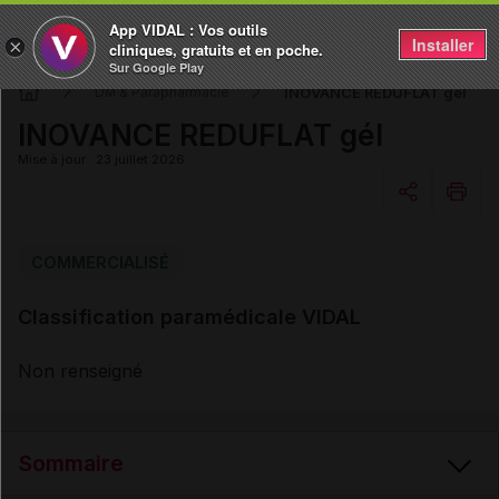
App VIDAL : Vos outils
Installer
×
cliniques, gratuits et en poche.
Sur Google Play
INOVANCE REDUFLAT gél
DM & Parapharmacie
INOVANCE REDUFLAT gél
Mise à jour : 23 juillet 2026
Copier l'url
COMMERCIALISÉ
Classification paramédicale VIDAL
Email
Non renseigné
Sommaire