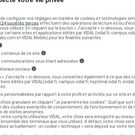
PROBIOVANCE PREMIUM Gél 30
e configurer vos réglages en matière de cookies et technologies simil
124 sociétés tierces
effectuent des opérations de lecture et/ou d’écr
ous utilisez. En cliquant sur le bouton « J’accepte » ci-dessous, vou
r INOVANCE PROBIOVANCE PREMIUM Gél B/30
ur certains sites et applications édités par VIDAL (vidal.fr, campus.vidal.
abu.com et VIDAL Mobile) pour les finalités suivantes :
8412181417980
i
r
Ysonut France
 contenus de ce site
i
NR
s communications vous étant adressées
i
 réseaux sociaux
i
on « J’accepte » ci-dessous, vous consentez également à ce que des co
tions édités par VIDAL(vidal.fr, campus.vidal.fr, hoptimal.vidal.fr, evidal.
tes :
PROBIOVANCE PREMIUM Gél B/30
C
s personnalisées par rapport à votre profil et activités sur ce site et d
choix granulaire en cliquant "Je paramètre les cookies". Quel que soit 
ise des cookies exemptés de consentement, de fonctionnement et de 
8436617230523
es de visites anonymes.
r
Ysonut France
 votre compte utilisateur VIDAL, votre choix sera enregistré au nivea
l’ensemble des terminaux que vous utilisez. A défaut, votre choix ser
NR
ilisez actuellement : un cookie « technique » sera déposé sur votre te