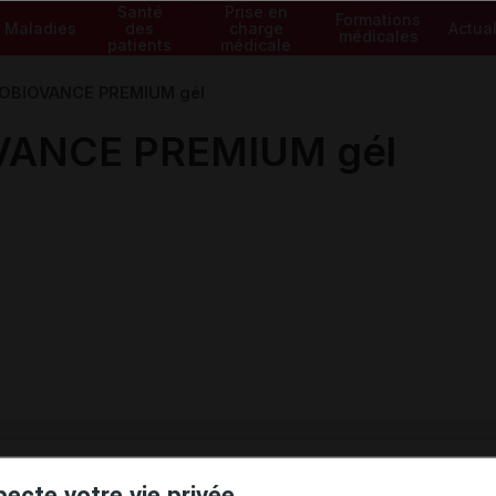
Santé
Prise en
Formations
Maladies
des
charge
Actual
médicales
patients
médicale
OBIOVANCE PREMIUM gél
VANCE PREMIUM gél
ministratives
pecte votre vie privée