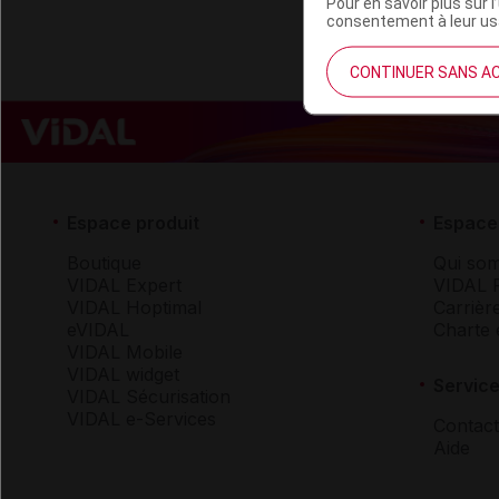
Pour en savoir plus sur l
consentement à leur usa
CONTINUER SANS A
Espace produit
Espace 
Boutique
Qui so
VIDAL Expert
VIDAL 
VIDAL Hoptimal
Carrièr
eVIDAL
Charte 
VIDAL Mobile
VIDAL widget
Service
VIDAL Sécurisation
VIDAL e-Services
Contact
Aide