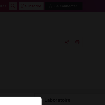
ités
S'inscrire
Se connecter
Rechercher
Copier l'url
Email
Laboratoire