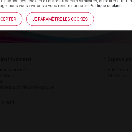
’utilisation des cookies et autres traceurs similaires, ou retirer à tou
ge, nous vous invitons à vous rendre sur notre
Politique cookies
.
CCEPTER
JE PARAMÈTRE LES COOKIES
institutionnel
Espace pa
mmes-nous ?
Éditeurs de
France
VIDAL sur 
es
éthique et déontologique
 client