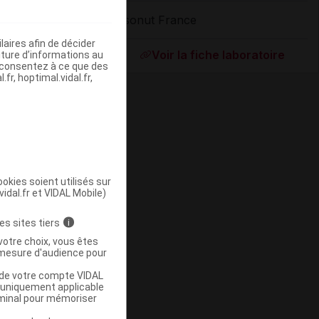
Ysonut France
Supprimé
aires afin de décider
Voir la fiche laboratoire
iture d’informations au
s consentez à ce que des
fr, hoptimal.vidal.fr,
okies soient utilisés sur
vidal.fr et VIDAL Mobile)
ommercialisé
es sites tiers
i
votre choix, vous êtes
mesure d'audience pour
u de votre compte VIDAL
a uniquement applicable
rminal pour mémoriser