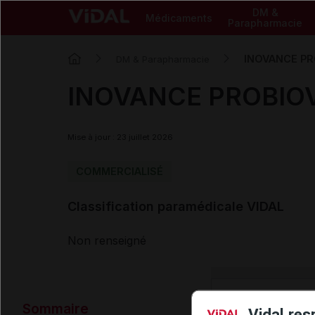
DM &
Médicaments
Parapharmacie
INOVANCE PR
DM & Parapharmacie
INOVANCE PROBIO
Mise à jour : 23 juillet 2026
COMMERCIALISÉ
Classification paramédicale VIDAL
Non renseigné
Données ad
Sommaire
Vidal res