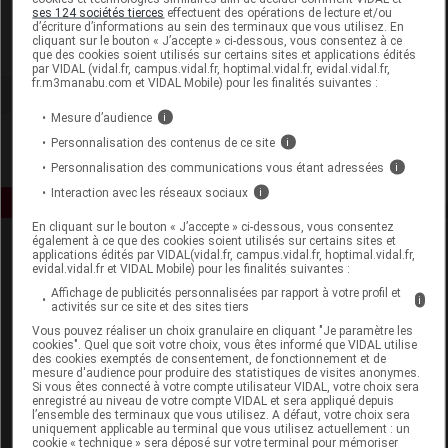
Ysonut France
ses 124 sociétés tierces
effectuent des opérations de lecture et/ou
d’écriture d’informations au sein des terminaux que vous utilisez. En
cliquant sur le bouton « J’accepte » ci-dessous, vous consentez à ce
Voir la fiche laboratoire
que des cookies soient utilisés sur certains sites et applications édités
par VIDAL (vidal.fr, campus.vidal.fr, hoptimal.vidal.fr, evidal.vidal.fr,
fr.m3manabu.com et VIDAL Mobile) pour les finalités suivantes :
Mesure d’audience
i
Personnalisation des contenus de ce site
i
Personnalisation des communications vous étant adressées
i
Interaction avec les réseaux sociaux
i
En cliquant sur le bouton « J’accepte » ci-dessous, vous consentez
également à ce que des cookies soient utilisés sur certains sites et
applications édités par VIDAL(vidal.fr, campus.vidal.fr, hoptimal.vidal.fr,
evidal.vidal.fr et VIDAL Mobile) pour les finalités suivantes :
Affichage de publicités personnalisées par rapport à votre profil et
i
activités sur ce site et des sites tiers
Vous pouvez réaliser un choix granulaire en cliquant "Je paramètre les
cookies". Quel que soit votre choix, vous êtes informé que VIDAL utilise
Espace produit
des cookies exemptés de consentement, de fonctionnement et de
mesure d'audience pour produire des statistiques de visites anonymes.
Boutique
Si vous êtes connecté à votre compte utilisateur VIDAL, votre choix sera
enregistré au niveau de votre compte VIDAL et sera appliqué depuis
VIDAL Expert
l’ensemble des terminaux que vous utilisez. A défaut, votre choix sera
VIDAL Hoptimal
uniquement applicable au terminal que vous utilisez actuellement : un
cookie « technique » sera déposé sur votre terminal pour mémoriser
eVIDAL