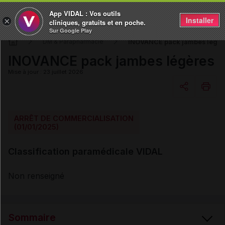
App VIDAL : Vos outils
Installer
×
cliniques, gratuits et en poche.
Sur Google Play
INOVANCE pack jambes légèr
DM & Parapharmacie
INOVANCE pack jambes légères
Mise à jour : 23 juillet 2026
Copier l'url
ARRÊT DE COMMERCIALISATION
(01/01/2025)
Email
Classification paramédicale VIDAL
Non renseigné
Sommaire