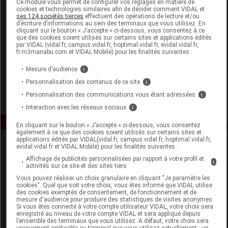
Ce module vous permet de configurer vos réglages en matière de
cookies et technologies similaires afin de décider comment VIDAL et
ses 124 sociétés tierces
effectuent des opérations de lecture et/ou
Ageti France
d’écriture d’informations au sein des terminaux que vous utilisez. En
cliquant sur le bouton « J’accepte » ci-dessous, vous consentez à ce
que des cookies soient utilisés sur certains sites et applications édités
Voir la fiche laboratoire
par VIDAL (vidal.fr, campus.vidal.fr, hoptimal.vidal.fr, evidal.vidal.fr,
fr.m3manabu.com et VIDAL Mobile) pour les finalités suivantes :
Mesure d’audience
i
Personnalisation des contenus de ce site
i
Personnalisation des communications vous étant adressées
i
Interaction avec les réseaux sociaux
i
En cliquant sur le bouton « J’accepte » ci-dessous, vous consentez
également à ce que des cookies soient utilisés sur certains sites et
applications édités par VIDAL(vidal.fr, campus.vidal.fr, hoptimal.vidal.fr,
evidal.vidal.fr et VIDAL Mobile) pour les finalités suivantes :
Affichage de publicités personnalisées par rapport à votre profil et
i
activités sur ce site et des sites tiers
Vous pouvez réaliser un choix granulaire en cliquant "Je paramètre les
cookies". Quel que soit votre choix, vous êtes informé que VIDAL utilise
des cookies exemptés de consentement, de fonctionnement et de
Espace produit
mesure d'audience pour produire des statistiques de visites anonymes.
Si vous êtes connecté à votre compte utilisateur VIDAL, votre choix sera
enregistré au niveau de votre compte VIDAL et sera appliqué depuis
Boutique
l’ensemble des terminaux que vous utilisez. A défaut, votre choix sera
VIDAL Expert
uniquement applicable au terminal que vous utilisez actuellement : un