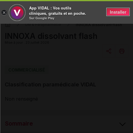
App VIDAL : Vos outils
Installer
×
cliniques, gratuits et en poche.
Sur Google Play
INNOXA dissolvant flash
DM & Parapharmacie
INNOXA dissolvant flash
Mise à jour : 23 juillet 2026
Copier l'url
COMMERCIALISÉ
Classification paramédicale VIDAL
Email
Non renseigné
Sommaire