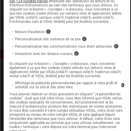
ses 124 sociétés tierces
effectuent des opérations de lecture et/ou
d’écriture d’informations au sein des terminaux que vous utilisez. En
cliquant sur le bouton « J’accepte » ci-dessous, vous consentez à ce
Voir la fiche laboratoire
que des cookies soient utilisés sur certains sites et applications édités
par VIDAL (vidal.fr, campus.vidal.fr, hoptimal.vidal.fr, evidal.vidal.fr,
fr.m3manabu.com et VIDAL Mobile) pour les finalités suivantes :
Mesure d’audience
i
Personnalisation des contenus de ce site
i
Personnalisation des communications vous étant adressées
i
Interaction avec les réseaux sociaux
i
En cliquant sur le bouton « J’accepte » ci-dessous, vous consentez
également à ce que des cookies soient utilisés sur certains sites et
applications édités par VIDAL(vidal.fr, campus.vidal.fr, hoptimal.vidal.fr,
evidal.vidal.fr et VIDAL Mobile) pour les finalités suivantes :
Affichage de publicités personnalisées par rapport à votre profil et
i
activités sur ce site et des sites tiers
Vous pouvez réaliser un choix granulaire en cliquant "Je paramètre les
Espace produit
cookies". Quel que soit votre choix, vous êtes informé que VIDAL utilise
des cookies exemptés de consentement, de fonctionnement et de
mesure d'audience pour produire des statistiques de visites anonymes.
Boutique
Si vous êtes connecté à votre compte utilisateur VIDAL, votre choix sera
VIDAL Expert
enregistré au niveau de votre compte VIDAL et sera appliqué depuis
l’ensemble des terminaux que vous utilisez. A défaut, votre choix sera
VIDAL Hoptimal
uniquement applicable au terminal que vous utilisez actuellement : un
eVIDAL
cookie « technique » sera déposé sur votre terminal pour mémoriser
votre choix.