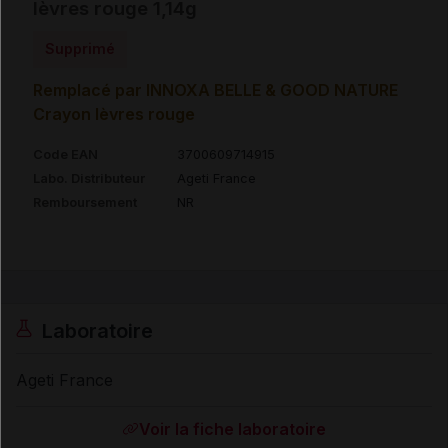
lèvres rouge 1,14g
Supprimé
Remplacé par INNOXA BELLE & GOOD NATURE
Crayon lèvres rouge
Code EAN
3700609714915
Labo. Distributeur
Ageti France
Remboursement
NR
Laboratoire
Ageti France
Voir la fiche laboratoire