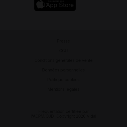
Presse
-
CGU
-
Conditions générales de vente
-
Données personnelles
-
Politique cookies
-
Mentions légales
Fréquentation certifiée par
l'ACPM/OJD
|
Copyright 2026 Vidal