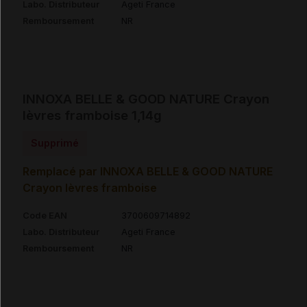
Labo. Distributeur
Ageti France
Remboursement
NR
INNOXA BELLE & GOOD NATURE Crayon
lèvres framboise 1,14g
Supprimé
Remplacé par INNOXA BELLE & GOOD NATURE
Crayon lèvres framboise
Code EAN
3700609714892
Labo. Distributeur
Ageti France
Remboursement
NR