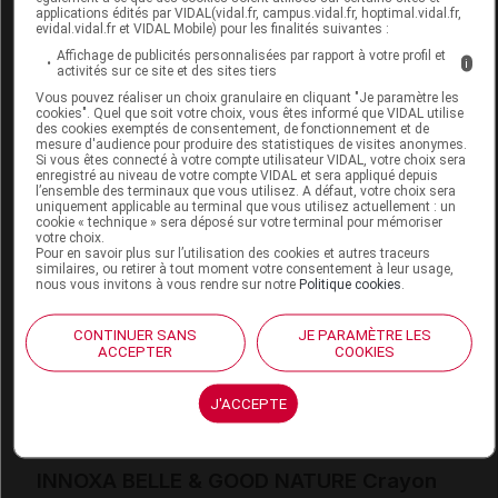
Labo. Distributeur
Ageti France
applications édités par VIDAL(vidal.fr, campus.vidal.fr, hoptimal.vidal.fr,
evidal.vidal.fr et VIDAL Mobile) pour les finalités suivantes :
Remboursement
NR
Affichage de publicités personnalisées par rapport à votre profil et
i
activités sur ce site et des sites tiers
Vous pouvez réaliser un choix granulaire en cliquant "Je paramètre les
cookies". Quel que soit votre choix, vous êtes informé que VIDAL utilise
des cookies exemptés de consentement, de fonctionnement et de
mesure d'audience pour produire des statistiques de visites anonymes.
Si vous êtes connecté à votre compte utilisateur VIDAL, votre choix sera
INNOXA BELLE & GOOD NATURE Crayon
enregistré au niveau de votre compte VIDAL et sera appliqué depuis
lèvres rouge
l’ensemble des terminaux que vous utilisez. A défaut, votre choix sera
uniquement applicable au terminal que vous utilisez actuellement : un
cookie « technique » sera déposé sur votre terminal pour mémoriser
Commercialisé
votre choix.
Pour en savoir plus sur l’utilisation des cookies et autres traceurs
similaires, ou retirer à tout moment votre consentement à leur usage,
nous vous invitons à vous rendre sur notre
Politique cookies
.
Code EAN
3760356151326
Labo. Distributeur
Ageti France
CONTINUER SANS
JE PARAMÈTRE LES
ACCEPTER
COOKIES
Remboursement
NR
J'ACCEPTE
INNOXA BELLE & GOOD NATURE Crayon