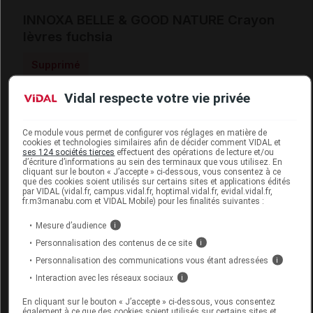
INNOXA BELLE & GOOD NATURE Crayon
lèvres fuchsia
Supprimé
Vidal respecte votre vie privée
Code EAN
3760356151296
Labo. Distributeur
Ageti France
Ce module vous permet de configurer vos réglages en matière de
Remboursement
NR
cookies et technologies similaires afin de décider comment VIDAL et
ses 124 sociétés tierces
effectuent des opérations de lecture et/ou
d’écriture d’informations au sein des terminaux que vous utilisez. En
cliquant sur le bouton « J’accepte » ci-dessous, vous consentez à ce
que des cookies soient utilisés sur certains sites et applications édités
par VIDAL (vidal.fr, campus.vidal.fr, hoptimal.vidal.fr, evidal.vidal.fr,
fr.m3manabu.com et VIDAL Mobile) pour les finalités suivantes :
INNOXA BELLE & GOOD NATURE Crayon
Mesure d’audience
i
lèvres fuchsia 1,14g
Personnalisation des contenus de ce site
i
Personnalisation des communications vous étant adressées
i
Commercialisé
Interaction avec les réseaux sociaux
i
En cliquant sur le bouton « J’accepte » ci-dessous, vous consentez
Code EAN
3700609714885
également à ce que des cookies soient utilisés sur certains sites et