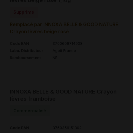
lèvres beige rosé 1,14g
Supprimé
Remplacé par INNOXA BELLE & GOOD NATURE
Crayon lèvres beige rosé
Code EAN
3700609714908
Labo. Distributeur
Ageti France
Remboursement
NR
INNOXA BELLE & GOOD NATURE Crayon
lèvres framboise
Commercialisé
Code EAN
3760356151302