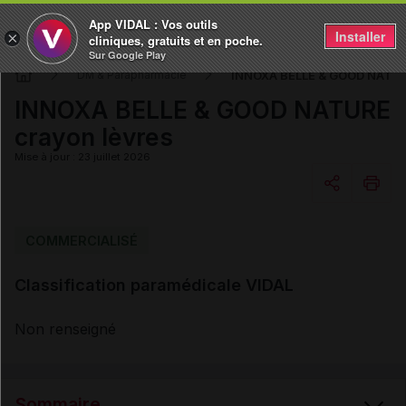
App VIDAL : Vos outils
Installer
×
cliniques, gratuits et en poche.
Sur Google Play
INNOXA BELLE & GOOD NATURE
DM & Parapharmacie
INNOXA BELLE & GOOD NATURE
crayon lèvres
Mise à jour : 23 juillet 2026
Copier l'url
COMMERCIALISÉ
Classification paramédicale VIDAL
Email
Non renseigné
Sommaire