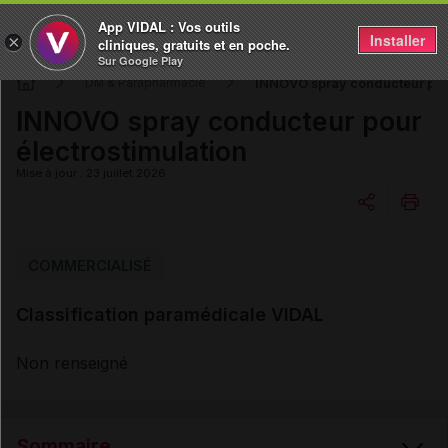
App VIDAL : Vos outils
Installer
×
cliniques, gratuits et en poche.
Sur Google Play
INNOVO spray conducteur pour
DM & Parapharmacie
INNOVO spray conducteur pour
électrostimulation
Mise à jour : 23 juillet 2026
Copier l'url
COMMERCIALISÉ
Classification paramédicale VIDAL
Email
Non renseigné
Sommaire