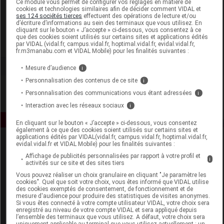
Ce module vous permet de configurer vos réglages en matière de
cookies et technologies similaires afin de décider comment VIDAL et
ses 124 sociétés tierces
effectuent des opérations de lecture et/ou
Atlantic Therapeutics
d’écriture d’informations au sein des terminaux que vous utilisez. En
cliquant sur le bouton « J’accepte » ci-dessous, vous consentez à ce
que des cookies soient utilisés sur certains sites et applications édités
Voir la fiche laboratoire
par VIDAL (vidal.fr, campus.vidal.fr, hoptimal.vidal.fr, evidal.vidal.fr,
fr.m3manabu.com et VIDAL Mobile) pour les finalités suivantes :
Mesure d’audience
i
Personnalisation des contenus de ce site
i
Personnalisation des communications vous étant adressées
i
Interaction avec les réseaux sociaux
i
En cliquant sur le bouton « J’accepte » ci-dessous, vous consentez
également à ce que des cookies soient utilisés sur certains sites et
applications édités par VIDAL(vidal.fr, campus.vidal.fr, hoptimal.vidal.fr,
evidal.vidal.fr et VIDAL Mobile) pour les finalités suivantes :
Affichage de publicités personnalisées par rapport à votre profil et
i
activités sur ce site et des sites tiers
Vous pouvez réaliser un choix granulaire en cliquant "Je paramètre les
cookies". Quel que soit votre choix, vous êtes informé que VIDAL utilise
des cookies exemptés de consentement, de fonctionnement et de
Espace produit
mesure d'audience pour produire des statistiques de visites anonymes.
Si vous êtes connecté à votre compte utilisateur VIDAL, votre choix sera
enregistré au niveau de votre compte VIDAL et sera appliqué depuis
Boutique
l’ensemble des terminaux que vous utilisez. A défaut, votre choix sera
VIDAL Expert
uniquement applicable au terminal que vous utilisez actuellement : un