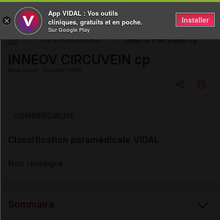
App VIDAL : Vos outils
Installer
×
cliniques, gratuits et en poche.
Sur Google Play
INNEOV CIRCUVEIN cp
DM & Parapharmacie
INNEOV CIRCUVEIN cp
Mise à jour : 23 juillet 2026
Copier l'url
COMMERCIALISÉ
Classification paramédicale VIDAL
Email
Non renseigné
Sommaire