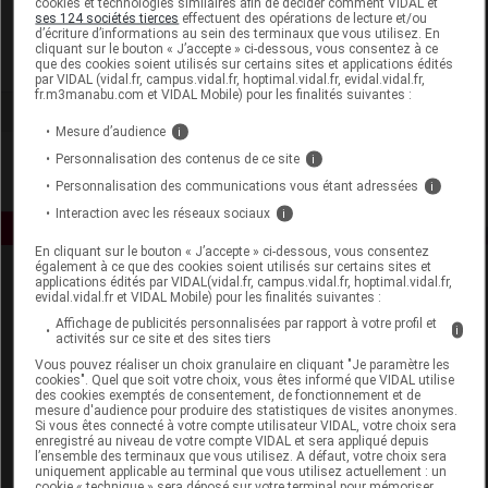
cookies et technologies similaires afin de décider comment VIDAL et
Innéov France
ses 124 sociétés tierces
effectuent des opérations de lecture et/ou
d’écriture d’informations au sein des terminaux que vous utilisez. En
cliquant sur le bouton « J’accepte » ci-dessous, vous consentez à ce
Voir la fiche laboratoire
que des cookies soient utilisés sur certains sites et applications édités
par VIDAL (vidal.fr, campus.vidal.fr, hoptimal.vidal.fr, evidal.vidal.fr,
fr.m3manabu.com et VIDAL Mobile) pour les finalités suivantes :
Mesure d’audience
i
Personnalisation des contenus de ce site
i
Personnalisation des communications vous étant adressées
i
Interaction avec les réseaux sociaux
i
En cliquant sur le bouton « J’accepte » ci-dessous, vous consentez
également à ce que des cookies soient utilisés sur certains sites et
applications édités par VIDAL(vidal.fr, campus.vidal.fr, hoptimal.vidal.fr,
evidal.vidal.fr et VIDAL Mobile) pour les finalités suivantes :
Affichage de publicités personnalisées par rapport à votre profil et
i
activités sur ce site et des sites tiers
Vous pouvez réaliser un choix granulaire en cliquant "Je paramètre les
cookies". Quel que soit votre choix, vous êtes informé que VIDAL utilise
Espace produit
des cookies exemptés de consentement, de fonctionnement et de
mesure d'audience pour produire des statistiques de visites anonymes.
Boutique
Si vous êtes connecté à votre compte utilisateur VIDAL, votre choix sera
enregistré au niveau de votre compte VIDAL et sera appliqué depuis
VIDAL Expert
l’ensemble des terminaux que vous utilisez. A défaut, votre choix sera
VIDAL Hoptimal
uniquement applicable au terminal que vous utilisez actuellement : un
cookie « technique » sera déposé sur votre terminal pour mémoriser