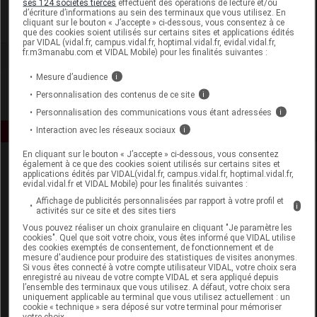
ses 124 sociétés tierces
effectuent des opérations de lecture et/ou
d’écriture d’informations au sein des terminaux que vous utilisez. En
cliquant sur le bouton « J’accepte » ci-dessous, vous consentez à ce
Voir la fiche laboratoire
que des cookies soient utilisés sur certains sites et applications édités
par VIDAL (vidal.fr, campus.vidal.fr, hoptimal.vidal.fr, evidal.vidal.fr,
fr.m3manabu.com et VIDAL Mobile) pour les finalités suivantes :
Mesure d’audience
i
Personnalisation des contenus de ce site
i
Personnalisation des communications vous étant adressées
i
Interaction avec les réseaux sociaux
i
En cliquant sur le bouton « J’accepte » ci-dessous, vous consentez
également à ce que des cookies soient utilisés sur certains sites et
applications édités par VIDAL(vidal.fr, campus.vidal.fr, hoptimal.vidal.fr,
evidal.vidal.fr et VIDAL Mobile) pour les finalités suivantes :
Affichage de publicités personnalisées par rapport à votre profil et
i
activités sur ce site et des sites tiers
Vous pouvez réaliser un choix granulaire en cliquant "Je paramètre les
Espace produit
cookies". Quel que soit votre choix, vous êtes informé que VIDAL utilise
des cookies exemptés de consentement, de fonctionnement et de
mesure d'audience pour produire des statistiques de visites anonymes.
Boutique
Si vous êtes connecté à votre compte utilisateur VIDAL, votre choix sera
VIDAL Expert
enregistré au niveau de votre compte VIDAL et sera appliqué depuis
l’ensemble des terminaux que vous utilisez. A défaut, votre choix sera
VIDAL Hoptimal
uniquement applicable au terminal que vous utilisez actuellement : un
eVIDAL
cookie « technique » sera déposé sur votre terminal pour mémoriser
votre choix.