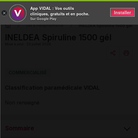
App VIDAL : Vos outils
Installer
×
cliniques, gratuits et en poche.
Sur Google Play
INELDEA Spiruline 1500 gél
DM & Parapharmacie
INELDEA Spiruline 1500 gél
Mise à jour : 23 juillet 2026
Copier l'url
COMMERCIALISÉ
Classification paramédicale VIDAL
Email
Non renseigné
Sommaire