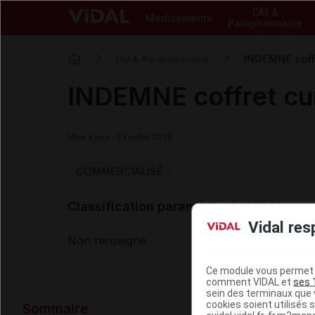
DM &
Médicaments
Parapharmacie
INDEMNE coffr
DM & Parapharmacie
INDEMNE coffret cu
Mise à jour : 23 juillet 2026
COMMERCIALISÉ
Classification paramédicale VIDAL
Vidal res
Non renseigné
Ce module vous permet d
comment VIDAL et
ses 
sein des terminaux que v
Données ad
cookies soient utilisés s
Sommaire