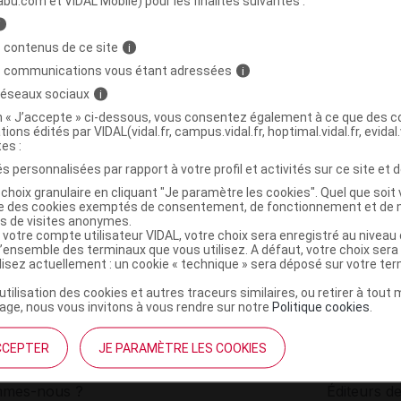
abu.com et VIDAL Mobile) pour les finalités suivantes :
i
fret cure anti-boutons
C
 contenus de ce site
i
s communications vous étant adressées
i
 réseaux sociaux
i
3770000175011
on « J’accepte » ci-dessous, vous consentez également à ce que des co
r
Indemne - Ma Peau Chérie
tions édités par VIDAL(vidal.fr, campus.vidal.fr, hoptimal.vidal.fr, evidal.
NR
tes :
s personnalisées par rapport à votre profil et activités sur ce site et d
choix granulaire en cliquant "Je paramètre les cookies". Quel que soit 
ise des cookies exemptés de consentement, de fonctionnement et de 
es de visites anonymes.
 votre compte utilisateur VIDAL, votre choix sera enregistré au nivea
l’ensemble des terminaux que vous utilisez. A défaut, votre choix ser
ilisez actuellement : un cookie « technique » sera déposé sur votre te
’utilisation des cookies et autres traceurs similaires, ou retirer à tou
ge, nous vous invitons à vous rendre sur notre
Politique cookies
.
CCEPTER
JE PARAMÈTRE LES COOKIES
institutionnel
Espace pa
mmes-nous ?
Éditeurs de