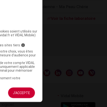
Indemne - Ma Peau Chérie
ommercialisé
Voir la fiche laboratoire
okies soient utilisés sur
vidal.fr et VIDAL Mobile)
es sites tiers
i
votre choix, vous êtes
mesure d'audience pour
u de votre compte VIDAL
a uniquement applicable
rminal pour mémoriser
t moment votre
J'ACCEPTE
rtenaires
Vidal Mobile
 logiciel