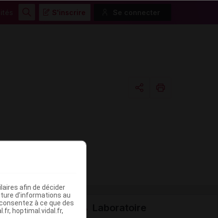
ités
S'inscrire
Se connecter
Rechercher
Copier l'url
Email
aires afin de décider
iture d’informations au
s consentez à ce que des
Laboratoire
fr, hoptimal.vidal.fr,