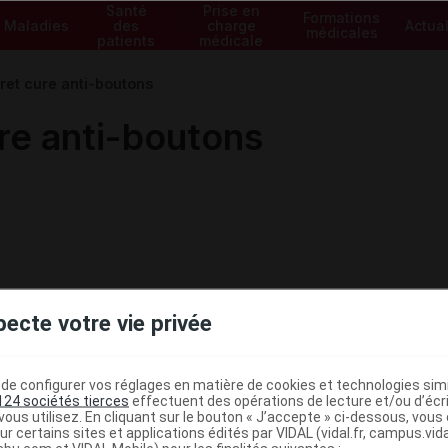
Santé
Prise en
Formations
Maladies
des
charge
Actual
médicales
patients
médicale
et cure anti-boutons
re anti-boutons
pecte votre vie privée
e configurer vos réglages en matière de cookies et technologies simil
124 sociétés tierces
effectuent des opérations de lecture et/ou d’écr
ous utilisez. En cliquant sur le bouton « J’accepte » ci-dessous, vou
ministratives
ur certains sites et applications édités par VIDAL (vidal.fr, campus.vidal.