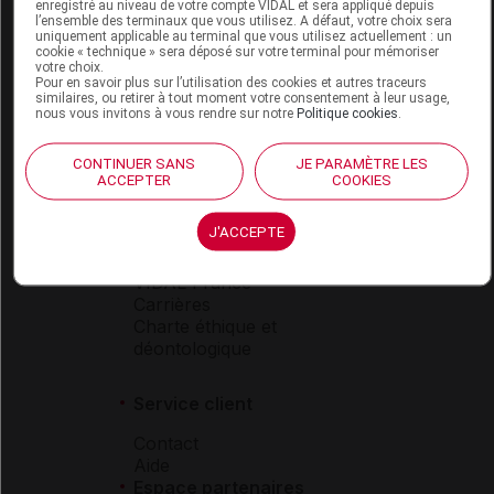
Espace produit
enregistré au niveau de votre compte VIDAL et sera appliqué depuis
l’ensemble des terminaux que vous utilisez. A défaut, votre choix sera
uniquement applicable au terminal que vous utilisez actuellement : un
Boutique
cookie « technique » sera déposé sur votre terminal pour mémoriser
VIDAL Expert
votre choix.
Pour en savoir plus sur l’utilisation des cookies et autres traceurs
VIDAL Hoptimal
similaires, ou retirer à tout moment votre consentement à leur usage,
eVIDAL
nous vous invitons à vous rendre sur notre
Politique cookies
.
VIDAL Mobile
VIDAL widget
CONTINUER SANS
JE PARAMÈTRE LES
VIDAL Sécurisation
ACCEPTER
COOKIES
VIDAL e-Services
Espace institutionnel
J'ACCEPTE
Qui sommes-nous ?
VIDAL France
Carrières
Charte éthique et
déontologique
Service client
Contact
Aide
Espace partenaires