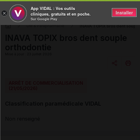
App VIDAL : Vos outils
Installer
×
cliniques, gratuits et en poche.
Sur Google Play
INAVA TOPIX bros dent souple
DM & Parapharmacie
INAVA TOPIX bros dent souple
orthodontie
Mise à jour : 23 juillet 2026
Copier l'url
ARRÊT DE COMMERCIALISATION
(21/05/2026)
Email
Classification paramédicale VIDAL
Non renseigné