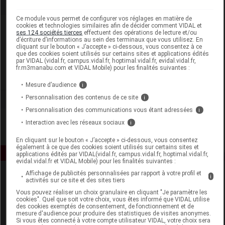
Ce module vous permet de configurer vos réglages en matière de
cookies et technologies similaires afin de décider comment VIDAL et
Laboratoire
ses 124 sociétés tierces
effectuent des opérations de lecture et/ou
d’écriture d’informations au sein des terminaux que vous utilisez. En
cliquant sur le bouton « J’accepte » ci-dessous, vous consentez à ce
Pierre Fabre Oral Care
que des cookies soient utilisés sur certains sites et applications édités
par VIDAL (vidal.fr, campus.vidal.fr, hoptimal.vidal.fr, evidal.vidal.fr,
fr.m3manabu.com et VIDAL Mobile) pour les finalités suivantes :
Voir la fiche laboratoire
Mesure d’audience
i
Personnalisation des contenus de ce site
i
Personnalisation des communications vous étant adressées
i
Interaction avec les réseaux sociaux
i
En cliquant sur le bouton « J’accepte » ci-dessous, vous consentez
également à ce que des cookies soient utilisés sur certains sites et
applications édités par VIDAL(vidal.fr, campus.vidal.fr, hoptimal.vidal.fr,
evidal.vidal.fr et VIDAL Mobile) pour les finalités suivantes :
Affichage de publicités personnalisées par rapport à votre profil et
i
activités sur ce site et des sites tiers
Vous pouvez réaliser un choix granulaire en cliquant "Je paramètre les
cookies". Quel que soit votre choix, vous êtes informé que VIDAL utilise
des cookies exemptés de consentement, de fonctionnement et de
mesure d'audience pour produire des statistiques de visites anonymes.
Si vous êtes connecté à votre compte utilisateur VIDAL, votre choix sera