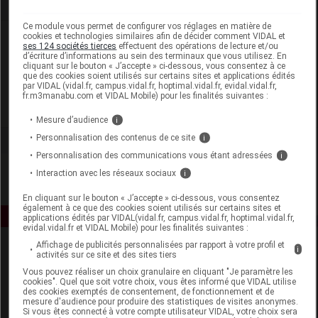
Ce module vous permet de configurer vos réglages en matière de
cookies et technologies similaires afin de décider comment VIDAL et
Laboratoire
ses 124 sociétés tierces
effectuent des opérations de lecture et/ou
d’écriture d’informations au sein des terminaux que vous utilisez. En
cliquant sur le bouton « J’accepte » ci-dessous, vous consentez à ce
Pierre Fabre Oral Care
que des cookies soient utilisés sur certains sites et applications édités
par VIDAL (vidal.fr, campus.vidal.fr, hoptimal.vidal.fr, evidal.vidal.fr,
fr.m3manabu.com et VIDAL Mobile) pour les finalités suivantes :
Voir la fiche laboratoire
Mesure d’audience
i
Personnalisation des contenus de ce site
i
Personnalisation des communications vous étant adressées
i
Interaction avec les réseaux sociaux
i
En cliquant sur le bouton « J’accepte » ci-dessous, vous consentez
également à ce que des cookies soient utilisés sur certains sites et
applications édités par VIDAL(vidal.fr, campus.vidal.fr, hoptimal.vidal.fr,
evidal.vidal.fr et VIDAL Mobile) pour les finalités suivantes :
Affichage de publicités personnalisées par rapport à votre profil et
i
activités sur ce site et des sites tiers
Vous pouvez réaliser un choix granulaire en cliquant "Je paramètre les
cookies". Quel que soit votre choix, vous êtes informé que VIDAL utilise
des cookies exemptés de consentement, de fonctionnement et de
mesure d'audience pour produire des statistiques de visites anonymes.
Si vous êtes connecté à votre compte utilisateur VIDAL, votre choix sera