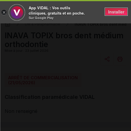
App VIDAL : Vos outils
Installer
×
cliniques, gratuits et en poche.
Sur Google Play
INAVA TOPIX bros dent médiu
DM & Parapharmacie
INAVA TOPIX bros dent médium
orthodontie
Mise à jour : 23 juillet 2026
Copier l'url
ARRÊT DE COMMERCIALISATION
(21/05/2026)
Email
Classification paramédicale VIDAL
Non renseigné