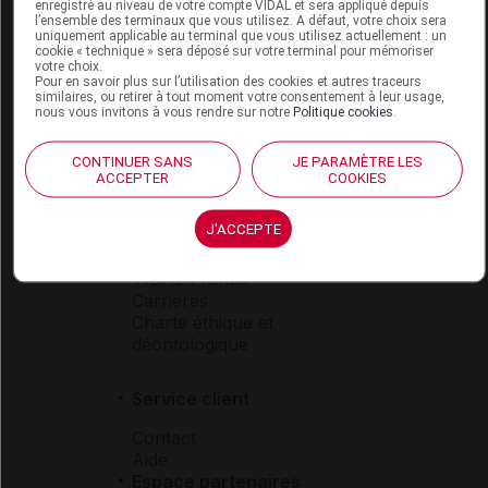
Espace produit
enregistré au niveau de votre compte VIDAL et sera appliqué depuis
l’ensemble des terminaux que vous utilisez. A défaut, votre choix sera
uniquement applicable au terminal que vous utilisez actuellement : un
Boutique
cookie « technique » sera déposé sur votre terminal pour mémoriser
VIDAL Expert
votre choix.
Pour en savoir plus sur l’utilisation des cookies et autres traceurs
VIDAL Hoptimal
similaires, ou retirer à tout moment votre consentement à leur usage,
eVIDAL
nous vous invitons à vous rendre sur notre
Politique cookies
.
VIDAL Mobile
VIDAL widget
CONTINUER SANS
JE PARAMÈTRE LES
VIDAL Sécurisation
ACCEPTER
COOKIES
VIDAL e-Services
Espace institutionnel
J'ACCEPTE
Qui sommes-nous ?
VIDAL France
Carrières
Charte éthique et
déontologique
Service client
Contact
Aide
Espace partenaires