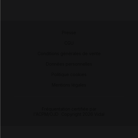
Presse
-
CGU
-
Conditions générales de vente
-
Données personnelles
-
Politique cookies
-
Mentions légales
Fréquentation certifiée par
l'ACPM/OJD
|
Copyright 2026 Vidal