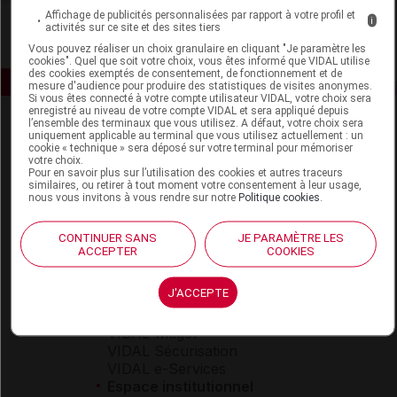
Affichage de publicités personnalisées par rapport à votre profil et
i
activités sur ce site et des sites tiers
Vous pouvez réaliser un choix granulaire en cliquant "Je paramètre les
cookies". Quel que soit votre choix, vous êtes informé que VIDAL utilise
des cookies exemptés de consentement, de fonctionnement et de
mesure d'audience pour produire des statistiques de visites anonymes.
Si vous êtes connecté à votre compte utilisateur VIDAL, votre choix sera
enregistré au niveau de votre compte VIDAL et sera appliqué depuis
l’ensemble des terminaux que vous utilisez. A défaut, votre choix sera
uniquement applicable au terminal que vous utilisez actuellement : un
cookie « technique » sera déposé sur votre terminal pour mémoriser
votre choix.
Pour en savoir plus sur l’utilisation des cookies et autres traceurs
similaires, ou retirer à tout moment votre consentement à leur usage,
nous vous invitons à vous rendre sur notre
Politique cookies
.
Espace produit
CONTINUER SANS
JE PARAMÈTRE LES
Boutique
ACCEPTER
COOKIES
VIDAL Expert
VIDAL Hoptimal
J'ACCEPTE
eVIDAL
VIDAL Mobile
VIDAL widget
VIDAL Sécurisation
VIDAL e-Services
Espace institutionnel