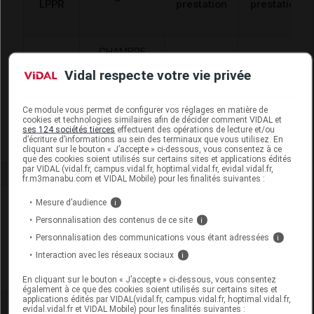
LPPR
prestation
prestation
CHAMBRE
D'INHALATION,
appareillage
Vidal respecte votre vie privée
6185584
RESPIRATOIRE,
AAR
d'assistance
AGE <6
respiratoire
Ce module vous permet de configurer vos réglages en matière de
ANS,BIOSYNEX
cookies et technologies similaires afin de décider comment VIDAL et
ses 124 sociétés tierces
effectuent des opérations de lecture et/ou
d’écriture d’informations au sein des terminaux que vous utilisez. En
cliquant sur le bouton « J’accepte » ci-dessous, vous consentez à ce
que des cookies soient utilisés sur certains sites et applications édités
par VIDAL (vidal.fr, campus.vidal.fr, hoptimal.vidal.fr, evidal.vidal.fr,
fr.m3manabu.com et VIDAL Mobile) pour les finalités suivantes :
Laboratoire
Mesure d’audience
i
Personnalisation des contenus de ce site
i
Visiomed
Personnalisation des communications vous étant adressées
i
Interaction avec les réseaux sociaux
i
Voir la fiche laboratoire
En cliquant sur le bouton « J’accepte » ci-dessous, vous consentez
également à ce que des cookies soient utilisés sur certains sites et
applications édités par VIDAL(vidal.fr, campus.vidal.fr, hoptimal.vidal.fr,
evidal.vidal.fr et VIDAL Mobile) pour les finalités suivantes :