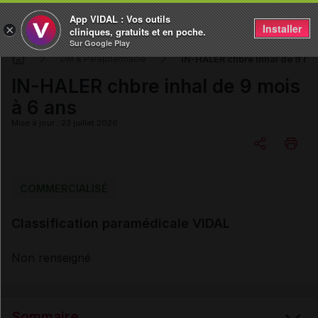
App VIDAL : Vos outils
Installer
×
cliniques, gratuits et en poche.
Sur Google Play
IN-HALER chbre inhal de 9 moi
DM & Parapharmacie
IN-HALER chbre inhal de 9 mois
à 6 ans
Mise à jour : 23 juillet 2026
Copier l'url
COMMERCIALISÉ
Classification paramédicale VIDAL
Email
Non renseigné
Sommaire