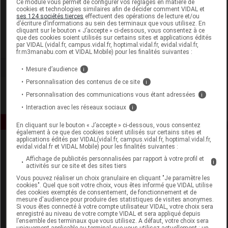
Ce module vous permet de configurer vos réglages en matière de
cookies et technologies similaires afin de décider comment VIDAL et
ses 124 sociétés tierces
effectuent des opérations de lecture et/ou
Forte Pharma
d’écriture d’informations au sein des terminaux que vous utilisez. En
cliquant sur le bouton « J’accepte » ci-dessous, vous consentez à ce
que des cookies soient utilisés sur certains sites et applications édités
Voir la fiche laboratoire
par VIDAL (vidal.fr, campus.vidal.fr, hoptimal.vidal.fr, evidal.vidal.fr,
fr.m3manabu.com et VIDAL Mobile) pour les finalités suivantes :
Mesure d’audience
i
Personnalisation des contenus de ce site
i
Personnalisation des communications vous étant adressées
i
Interaction avec les réseaux sociaux
i
En cliquant sur le bouton « J’accepte » ci-dessous, vous consentez
également à ce que des cookies soient utilisés sur certains sites et
applications édités par VIDAL(vidal.fr, campus.vidal.fr, hoptimal.vidal.fr,
evidal.vidal.fr et VIDAL Mobile) pour les finalités suivantes :
Affichage de publicités personnalisées par rapport à votre profil et
i
activités sur ce site et des sites tiers
Vous pouvez réaliser un choix granulaire en cliquant "Je paramètre les
cookies". Quel que soit votre choix, vous êtes informé que VIDAL utilise
des cookies exemptés de consentement, de fonctionnement et de
Espace produit
mesure d'audience pour produire des statistiques de visites anonymes.
Si vous êtes connecté à votre compte utilisateur VIDAL, votre choix sera
enregistré au niveau de votre compte VIDAL et sera appliqué depuis
Boutique
l’ensemble des terminaux que vous utilisez. A défaut, votre choix sera
VIDAL Expert
uniquement applicable au terminal que vous utilisez actuellement : un