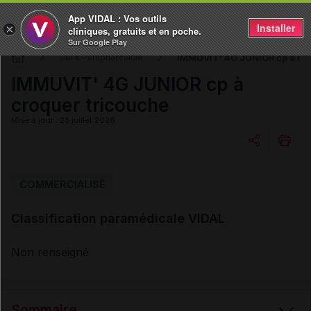
App VIDAL : Vos outils
Installer
×
cliniques, gratuits et en poche.
Sur Google Play
IMMUVIT' 4G JUNIOR cp à cro
DM & Parapharmacie
IMMUVIT' 4G JUNIOR cp à
croquer tricouche
Mise à jour : 23 juillet 2026
Copier l'url
COMMERCIALISÉ
Classification paramédicale VIDAL
Email
Non renseigné
Sommaire