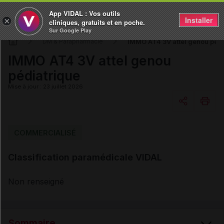
App VIDAL : Vos outils
Installer
×
cliniques, gratuits et en poche.
Sur Google Play
IMMO AT4 3V attel genou pédi
DM & Parapharmacie
IMMO AT4 3V attel genou
pédiatrique
Mise à jour : 23 juillet 2026
Copier l'url
COMMERCIALISÉ
Classification paramédicale VIDAL
Email
Non renseigné
Sommaire