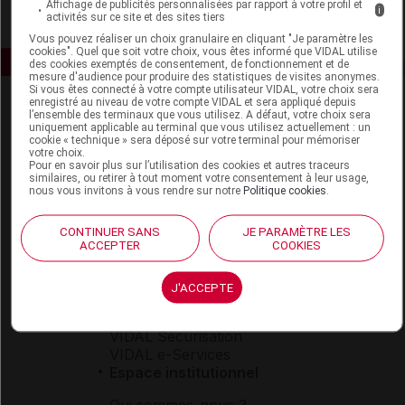
Affichage de publicités personnalisées par rapport à votre profil et
i
activités sur ce site et des sites tiers
Vous pouvez réaliser un choix granulaire en cliquant "Je paramètre les
cookies". Quel que soit votre choix, vous êtes informé que VIDAL utilise
des cookies exemptés de consentement, de fonctionnement et de
mesure d'audience pour produire des statistiques de visites anonymes.
Si vous êtes connecté à votre compte utilisateur VIDAL, votre choix sera
enregistré au niveau de votre compte VIDAL et sera appliqué depuis
l’ensemble des terminaux que vous utilisez. A défaut, votre choix sera
uniquement applicable au terminal que vous utilisez actuellement : un
cookie « technique » sera déposé sur votre terminal pour mémoriser
votre choix.
Pour en savoir plus sur l’utilisation des cookies et autres traceurs
similaires, ou retirer à tout moment votre consentement à leur usage,
nous vous invitons à vous rendre sur notre
Politique cookies
.
Espace produit
Boutique
CONTINUER SANS
JE PARAMÈTRE LES
VIDAL Expert
ACCEPTER
COOKIES
VIDAL Hoptimal
eVIDAL
J'ACCEPTE
VIDAL Mobile
VIDAL widget
VIDAL Sécurisation
VIDAL e-Services
Espace institutionnel
Qui sommes-nous ?