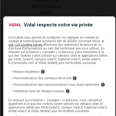
CORRECTION
ORTHOPEDIQUE,
GENOU,
Orthèses
7142884
ATTELLE ET
DVO
diverses
Vidal respecte votre vie privée
ORTHESE NON
ARTICULEE,DJO
FRANCE
Ce module vous permet de configurer vos réglages en matière de
cookies et technologies similaires afin de décider comment VIDAL et
ses 124 sociétés tierces
effectuent des opérations de lecture et/ou
d’écriture d’informations au sein des terminaux que vous utilisez. En
cliquant sur le bouton « J’accepte » ci-dessous, vous consentez à ce
que des cookies soient utilisés sur certains sites et applications édités
par VIDAL (vidal.fr, campus.vidal.fr, hoptimal.vidal.fr, evidal.vidal.fr,
fr.m3manabu.com et VIDAL Mobile) pour les finalités suivantes :
Laboratoire
Mesure d’audience
i
Personnalisation des contenus de ce site
i
Enovis
Personnalisation des communications vous étant adressées
i
Interaction avec les réseaux sociaux
i
Voir la fiche laboratoire
En cliquant sur le bouton « J’accepte » ci-dessous, vous consentez
également à ce que des cookies soient utilisés sur certains sites et
applications édités par VIDAL(vidal.fr, campus.vidal.fr, hoptimal.vidal.fr,
evidal.vidal.fr et VIDAL Mobile) pour les finalités suivantes :