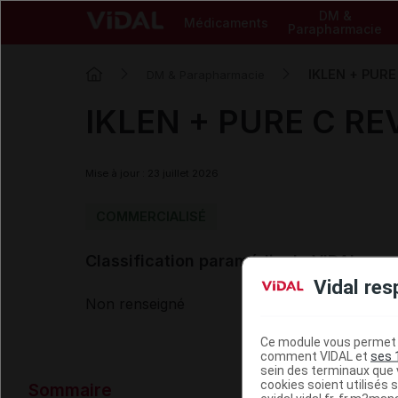
DM &
Médicaments
Parapharmacie
IKLEN + PURE
DM & Parapharmacie
IKLEN + PURE C RE
Mise à jour : 23 juillet 2026
COMMERCIALISÉ
Classification paramédicale VIDAL
Vidal res
Non renseigné
Ce module vous permet d
comment VIDAL et
ses 
sein des terminaux que v
Données ad
cookies soient utilisés s
Sommaire