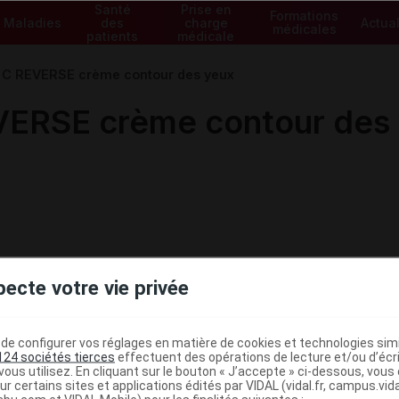
Santé
Prise en
Formations
Maladies
des
charge
Actual
médicales
patients
médicale
 C REVERSE crème contour des yeux
VERSE crème contour des
pecte votre vie privée
e configurer vos réglages en matière de cookies et technologies simil
124 sociétés tierces
effectuent des opérations de lecture et/ou d’écr
ous utilisez. En cliquant sur le bouton « J’accepte » ci-dessous, vou
ministratives
ur certains sites et applications édités par VIDAL (vidal.fr, campus.vidal.