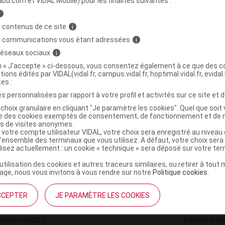
abu.com et VIDAL Mobile) pour les finalités suivantes :
i
E C REVERSE Cr contour des yeux T/15ml
C
 contenus de ce site
i
s communications vous étant adressées
i
 réseaux sociaux
i
3571940002630
on « J’accepte » ci-dessous, vous consentez également à ce que des co
r
Noreva Pharma
tions édités par VIDAL(vidal.fr, campus.vidal.fr, hoptimal.vidal.fr, evidal.
NR
tes :
s personnalisées par rapport à votre profil et activités sur ce site et d
choix granulaire en cliquant "Je paramètre les cookies". Quel que soit 
ise des cookies exemptés de consentement, de fonctionnement et de 
es de visites anonymes.
 votre compte utilisateur VIDAL, votre choix sera enregistré au nivea
l’ensemble des terminaux que vous utilisez. A défaut, votre choix ser
ilisez actuellement : un cookie « technique » sera déposé sur votre te
’utilisation des cookies et autres traceurs similaires, ou retirer à tou
ge, nous vous invitons à vous rendre sur notre
Politique cookies
.
CCEPTER
JE PARAMÈTRE LES COOKIES
institutionnel
Espace pa
mmes-nous ?
Éditeurs de