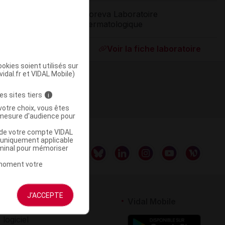
Noreva Laboratoire
Dermatologique
ommercialisé
Voir la fiche laboratoire
okies soient utilisés sur
vidal.fr et VIDAL Mobile)
es sites tiers
i
votre choix, vous êtes
mesure d'audience pour
u de votre compte VIDAL
a uniquement applicable
rminal pour mémoriser
t moment votre
J'ACCEPTE
rtenaires
Vidal Mobile
 logiciel