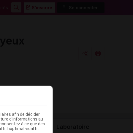
ités
S'inscrire
Se connecter
Rechercher
 yeux
Copier l'url
Email
aires afin de décider
iture d’informations au
s consentez à ce que des
Laboratoire
fr, hoptimal.vidal.fr,