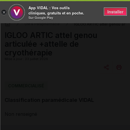
App VIDAL : Vos outils
Installer
×
cliniques, gratuits et en poche.
Sur Google Play
IGLOO ARTIC attel genou artic
DM & Parapharmacie
IGLOO ARTIC attel genou
articulée +attelle de
cryothérapie
Mise à jour : 23 juillet 2026
Copier l'url
COMMERCIALISÉ
Classification paramédicale VIDAL
Email
Non renseigné