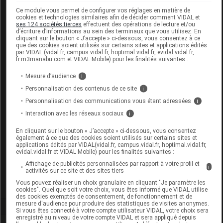
Labo.
ISO Implants Service
Ce module vous permet de configurer vos réglages en matière de
Distributeur
Orthopédie
cookies et technologies similaires afin de décider comment VIDAL et
ses 124 sociétés tierces
effectuent des opérations de lecture et/ou
d’écriture d’informations au sein des terminaux que vous utilisez. En
cliquant sur le bouton « J’accepte » ci-dessous, vous consentez à ce
que des cookies soient utilisés sur certains sites et applications édités
par VIDAL (vidal.fr, campus.vidal.fr, hoptimal.vidal.fr, evidal.vidal.fr,
fr.m3manabu.com et VIDAL Mobile) pour les finalités suivantes :
Code
Code
Nature
Désignation
LPPR
prestation
prestation
Mesure d’audience
i
Personnalisation des contenus de ce site
i
Personnalisation des communications vous étant adressées
i
CORRECTION
Interaction avec les réseaux sociaux
i
ORTHOPEDIQUE,
En cliquant sur le bouton « J’accepte » ci-dessous, vous consentez
GENOU,
Orthèses
7160735
DVO
également à ce que des cookies soient utilisés sur certains sites et
ATTELLE ET
diverses
applications édités par VIDAL(vidal.fr, campus.vidal.fr, hoptimal.vidal.fr,
evidal.vidal.fr et VIDAL Mobile) pour les finalités suivantes :
ORTHESE
Affichage de publicités personnalisées par rapport à votre profil et
ARTICULEE,I.S.O
i
activités sur ce site et des sites tiers
Vous pouvez réaliser un choix granulaire en cliquant "Je paramètre les
cookies". Quel que soit votre choix, vous êtes informé que VIDAL utilise
des cookies exemptés de consentement, de fonctionnement et de
mesure d'audience pour produire des statistiques de visites anonymes.
Si vous êtes connecté à votre compte utilisateur VIDAL, votre choix sera
enregistré au niveau de votre compte VIDAL et sera appliqué depuis