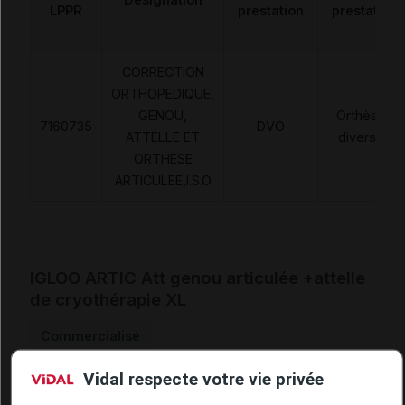
LPPR
prestation
prestation
CORRECTION
ORTHOPEDIQUE,
GENOU,
Orthèses
7160735
DVO
ATTELLE ET
diverses
ORTHESE
ARTICULEE,I.S.O
IGLOO ARTIC Att genou articulée +attelle
de cryothérapie XL
Commercialisé
Vidal respecte votre vie privée
Code EAN
3615570000557