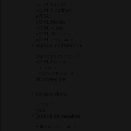
VIDAL Expert
VIDAL Hoptimal
eVIDAL
VIDAL Mobile
VIDAL widget
VIDAL Sécurisation
VIDAL e-Services
Espace institutionnel
Qui sommes-nous ?
VIDAL France
Carrières
Charte éthique et
déontologique
Service client
Contact
Aide
Espace partenaires
Éditeurs de logiciel