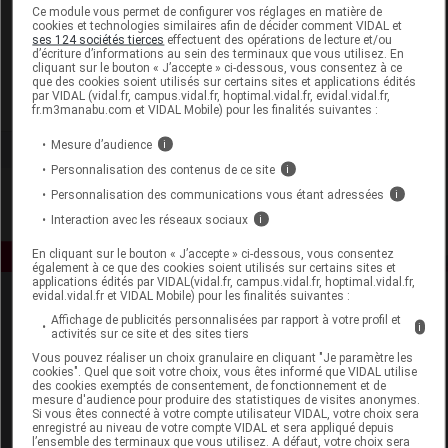
Laboratoire
Ce module vous permet de configurer vos réglages en matière de
cookies et technologies similaires afin de décider comment VIDAL et
ses 124 sociétés tierces
effectuent des opérations de lecture et/ou
d’écriture d’informations au sein des terminaux que vous utilisez. En
VAG Distribution
cliquant sur le bouton « J’accepte » ci-dessous, vous consentez à ce
que des cookies soient utilisés sur certains sites et applications édités
par VIDAL (vidal.fr, campus.vidal.fr, hoptimal.vidal.fr, evidal.vidal.fr,
Voir la fiche laboratoire
fr.m3manabu.com et VIDAL Mobile) pour les finalités suivantes :
Mesure d’audience
i
Personnalisation des contenus de ce site
i
Personnalisation des communications vous étant adressées
i
Interaction avec les réseaux sociaux
i
En cliquant sur le bouton « J’accepte » ci-dessous, vous consentez
également à ce que des cookies soient utilisés sur certains sites et
applications édités par VIDAL(vidal.fr, campus.vidal.fr, hoptimal.vidal.fr,
evidal.vidal.fr et VIDAL Mobile) pour les finalités suivantes :
Affichage de publicités personnalisées par rapport à votre profil et
i
activités sur ce site et des sites tiers
Vous pouvez réaliser un choix granulaire en cliquant "Je paramètre les
cookies". Quel que soit votre choix, vous êtes informé que VIDAL utilise
des cookies exemptés de consentement, de fonctionnement et de
mesure d'audience pour produire des statistiques de visites anonymes.
Espace produit
Si vous êtes connecté à votre compte utilisateur VIDAL, votre choix sera
enregistré au niveau de votre compte VIDAL et sera appliqué depuis
Boutique
l’ensemble des terminaux que vous utilisez. A défaut, votre choix sera