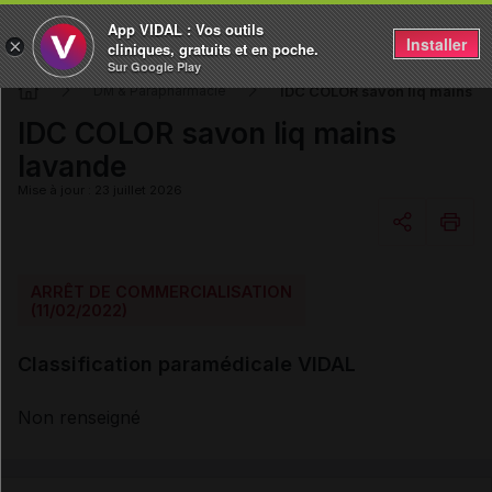
App VIDAL : Vos outils
Installer
×
cliniques, gratuits et en poche.
Sur Google Play
IDC COLOR savon liq mains l
DM & Parapharmacie
IDC COLOR savon liq mains
lavande
Mise à jour : 23 juillet 2026
Copier l'url
ARRÊT DE COMMERCIALISATION
(11/02/2022)
Email
Classification paramédicale VIDAL
Non renseigné