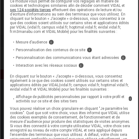
Ce module vous permet de configurer vos réglages en matière de
cookies et technologies similaires afin de décider comment VIDAL et
ses 124 sociétés tierces
effectuent des opérations de lecture et/ou
CED Cosmetics
d’écriture d’informations au sein des terminaux que vous utilisez. En
cliquant sur le bouton « J’accepte » ci-dessous, vous consentez à ce
que des cookies soient utilisés sur certains sites et applications édités
Voir la fiche laboratoire
par VIDAL (vidal.fr, campus.vidal.fr, hoptimal.vidal.fr, evidal.vidal.fr,
fr.m3manabu.com et VIDAL Mobile) pour les finalités suivantes :
Mesure d’audience
i
Personnalisation des contenus de ce site
i
Personnalisation des communications vous étant adressées
i
Interaction avec les réseaux sociaux
i
En cliquant sur le bouton « J’accepte » ci-dessous, vous consentez
également à ce que des cookies soient utilisés sur certains sites et
applications édités par VIDAL(vidal.fr, campus.vidal.fr, hoptimal.vidal.fr,
evidal.vidal.fr et VIDAL Mobile) pour les finalités suivantes :
Affichage de publicités personnalisées par rapport à votre profil et
i
activités sur ce site et des sites tiers
Vous pouvez réaliser un choix granulaire en cliquant "Je paramètre les
cookies". Quel que soit votre choix, vous êtes informé que VIDAL utilise
des cookies exemptés de consentement, de fonctionnement et de
Espace produit
mesure d'audience pour produire des statistiques de visites anonymes.
Si vous êtes connecté à votre compte utilisateur VIDAL, votre choix sera
enregistré au niveau de votre compte VIDAL et sera appliqué depuis
Boutique
l’ensemble des terminaux que vous utilisez. A défaut, votre choix sera
VIDAL Expert
uniquement applicable au terminal que vous utilisez actuellement : un