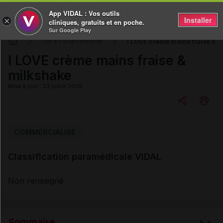
App VIDAL : Vos outils
Installer
×
cliniques, gratuits et en poche.
Sur Google Play
I LOVE crème mains fraise & 
DM & Parapharmacie
I LOVE crème mains fraise &
milkshake
Mise à jour : 23 juillet 2026
Copier l'url
COMMERCIALISÉ
Classification paramédicale VIDAL
Email
Non renseigné
Sommaire