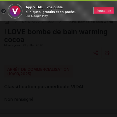
App VIDAL : Vos outils
Installer
×
cliniques, gratuits et en poche.
Sur Google Play
I LOVE bombe de bain warmin
DM & Parapharmacie
I LOVE bombe de bain warming
cocoa
Mise à jour : 23 juillet 2026
Copier l'url
ARRÊT DE COMMERCIALISATION
(10/03/2025)
Email
Classification paramédicale VIDAL
Non renseigné