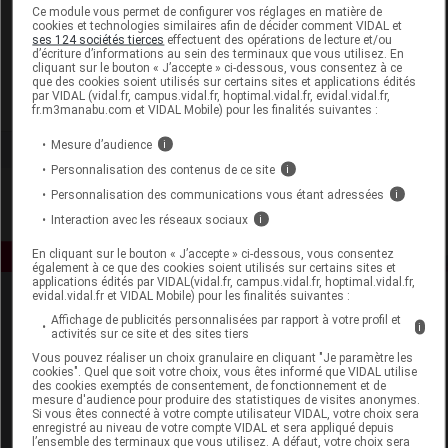
Laboratoire
Ce module vous permet de configurer vos réglages en matière de
cookies et technologies similaires afin de décider comment VIDAL et
ses 124 sociétés tierces
effectuent des opérations de lecture et/ou
d’écriture d’informations au sein des terminaux que vous utilisez. En
CED Cosmetics
cliquant sur le bouton « J’accepte » ci-dessous, vous consentez à ce
que des cookies soient utilisés sur certains sites et applications édités
par VIDAL (vidal.fr, campus.vidal.fr, hoptimal.vidal.fr, evidal.vidal.fr,
Voir la fiche laboratoire
fr.m3manabu.com et VIDAL Mobile) pour les finalités suivantes :
Mesure d’audience
i
Personnalisation des contenus de ce site
i
Personnalisation des communications vous étant adressées
i
Interaction avec les réseaux sociaux
i
En cliquant sur le bouton « J’accepte » ci-dessous, vous consentez
également à ce que des cookies soient utilisés sur certains sites et
applications édités par VIDAL(vidal.fr, campus.vidal.fr, hoptimal.vidal.fr,
evidal.vidal.fr et VIDAL Mobile) pour les finalités suivantes :
Affichage de publicités personnalisées par rapport à votre profil et
i
activités sur ce site et des sites tiers
Vous pouvez réaliser un choix granulaire en cliquant "Je paramètre les
cookies". Quel que soit votre choix, vous êtes informé que VIDAL utilise
des cookies exemptés de consentement, de fonctionnement et de
mesure d'audience pour produire des statistiques de visites anonymes.
Espace produit
Si vous êtes connecté à votre compte utilisateur VIDAL, votre choix sera
enregistré au niveau de votre compte VIDAL et sera appliqué depuis
Boutique
l’ensemble des terminaux que vous utilisez. A défaut, votre choix sera