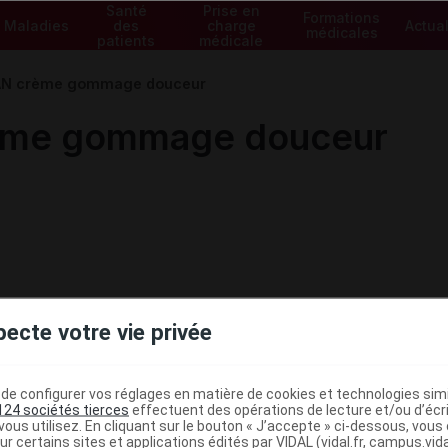
Santé
Prise en
Formations
Maladies
des
charge
Actual
médicales
patients
médicale
N crème gommage douceur
me gommage douceur
pecte votre vie privée
e configurer vos réglages en matière de cookies et technologies simil
124 sociétés tierces
effectuent des opérations de lecture et/ou d’écr
ous utilisez. En cliquant sur le bouton « J’accepte » ci-dessous, vou
ur certains sites et applications édités par VIDAL (vidal.fr, campus.vidal.