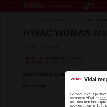
DM &
Médicaments
Parapharmacie
HYFAC WOMA
DM & Parapharmacie
HYFAC WOMAN crè
Mise à jour : 23 juillet 2026
ARRÊT DE COMMERCIALISATION
(06/01/2025)
Classification paramédicale VIDAL
Vidal res
Non renseigné
Ce module vous permet d
comment VIDAL et
ses 
sein des terminaux que v
cookies soient utilisés s