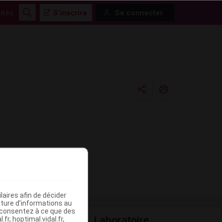
ités
S'inscrire
Se connecter
Rechercher
Copier l'url
Email
aires afin de décider
iture d’informations au
s consentez à ce que des
Laboratoire
fr, hoptimal.vidal.fr,