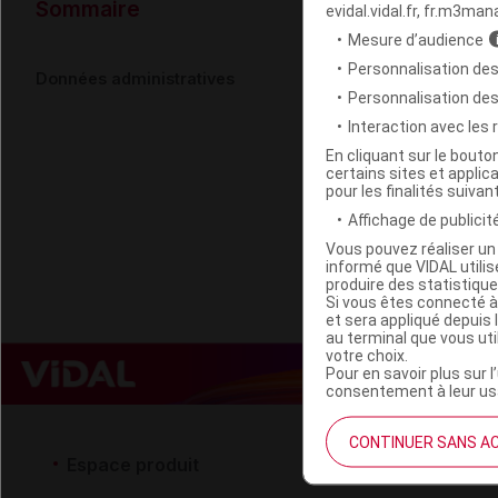
Données ad
Sommaire
evidal.vidal.fr, fr.m3man
Mesure d’audience
Personnalisation des
HYFAC WOM
Données administratives
Personnalisation de
Interaction avec les
Code EAN
En cliquant sur le bout
certains sites et applica
Labo. Distributeu
pour les finalités suivan
Remboursement
Affichage de publicité
Vous pouvez réaliser un 
informé que VIDAL util
produire des statistiqu
Si vous êtes connecté à
et sera appliqué depuis 
au terminal que vous ut
votre choix.
Pour en savoir plus sur l
consentement à leur usa
CONTINUER SANS A
Espace produit
Espace 