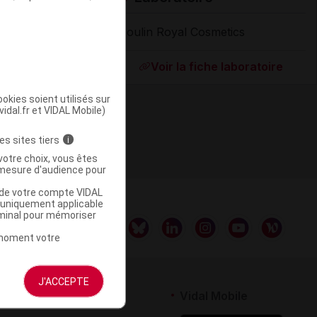
Moulin Royal Cosmetics
Supprimé
Voir la fiche laboratoire
okies soient utilisés sur
vidal.fr et VIDAL Mobile)
es sites tiers
i
votre choix, vous êtes
mesure d'audience pour
u de votre compte VIDAL
a uniquement applicable
rminal pour mémoriser
t moment votre
J'ACCEPTE
rtenaires
Vidal Mobile