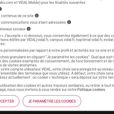
ministratives
abu.com et VIDAL Mobile) pour les finalités suivantes :
i
 contenus de ce site
i
AN Gel gommage douceur T/40ml
s communications vous étant adressées
i
 réseaux sociaux
i
3760137430046
on « J’accepte » ci-dessous, vous consentez également à ce que des co
tions édités par VIDAL(vidal.fr, campus.vidal.fr, hoptimal.vidal.fr, evidal.
r
Gilbert Santé et Bien Etre
tes :
NR
s personnalisées par rapport à votre profil et activités sur ce site et d
choix granulaire en cliquant "Je paramètre les cookies". Quel que soit 
ise des cookies exemptés de consentement, de fonctionnement et de 
es de visites anonymes.
 votre compte utilisateur VIDAL, votre choix sera enregistré au nivea
l’ensemble des terminaux que vous utilisez. A défaut, votre choix ser
ilisez actuellement : un cookie « technique » sera déposé sur votre te
’utilisation des cookies et autres traceurs similaires, ou retirer à tou
ge, nous vous invitons à vous rendre sur notre
Politique cookies
.
CCEPTER
JE PARAMÈTRE LES COOKIES
institutionnel
Espace pa