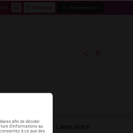
ités
S'inscrire
Se connecter
Rechercher
Copier l'url
Email
aires afin de décider
Laboratoire
iture d’informations au
s consentez à ce que des