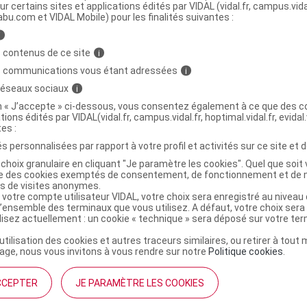
ur certains sites et applications édités par VIDAL (vidal.fr, campus.vidal.
abu.com et VIDAL Mobile) pour les finalités suivantes :
n global Fl airless/40ml
C
i
 contenus de ce site
i
s communications vous étant adressées
i
7438165
 réseaux sociaux
i
3401374381653
on « J’accepte » ci-dessous, vous consentez également à ce que des co
3660398500017
tions édités par VIDAL(vidal.fr, campus.vidal.fr, hoptimal.vidal.fr, evidal.
r
Moulin Royal Cosmetics
tes :
NR
s personnalisées par rapport à votre profil et activités sur ce site et d
choix granulaire en cliquant "Je paramètre les cookies". Quel que soit 
ise des cookies exemptés de consentement, de fonctionnement et de 
es de visites anonymes.
 votre compte utilisateur VIDAL, votre choix sera enregistré au nivea
l’ensemble des terminaux que vous utilisez. A défaut, votre choix ser
ilisez actuellement : un cookie « technique » sera déposé sur votre te
’utilisation des cookies et autres traceurs similaires, ou retirer à tou
ge, nous vous invitons à vous rendre sur notre
Politique cookies
.
CCEPTER
JE PARAMÈTRE LES COOKIES