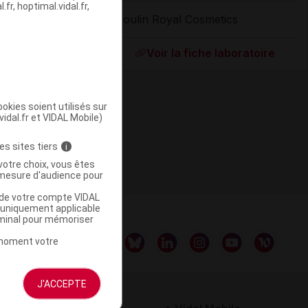
fr, hoptimal.vidal.fr,
Moulin Royal Cosmetics
ommercialisé
Voir la fiche laboratoire
okies soient utilisés sur
vidal.fr et VIDAL Mobile)
es sites tiers
i
votre choix, vous êtes
mesure d'audience pour
u de votre compte VIDAL
a uniquement applicable
rminal pour mémoriser
t moment votre
J'ACCEPTE