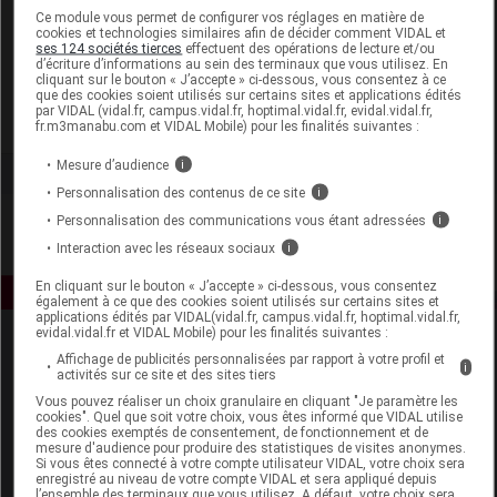
Laboratoire
Ce module vous permet de configurer vos réglages en matière de
cookies et technologies similaires afin de décider comment VIDAL et
ses 124 sociétés tierces
effectuent des opérations de lecture et/ou
d’écriture d’informations au sein des terminaux que vous utilisez. En
Benewmedical
cliquant sur le bouton « J’accepte » ci-dessous, vous consentez à ce
que des cookies soient utilisés sur certains sites et applications édités
par VIDAL (vidal.fr, campus.vidal.fr, hoptimal.vidal.fr, evidal.vidal.fr,
Voir la fiche laboratoire
fr.m3manabu.com et VIDAL Mobile) pour les finalités suivantes :
Mesure d’audience
i
Personnalisation des contenus de ce site
i
Personnalisation des communications vous étant adressées
i
Interaction avec les réseaux sociaux
i
En cliquant sur le bouton « J’accepte » ci-dessous, vous consentez
également à ce que des cookies soient utilisés sur certains sites et
applications édités par VIDAL(vidal.fr, campus.vidal.fr, hoptimal.vidal.fr,
evidal.vidal.fr et VIDAL Mobile) pour les finalités suivantes :
Affichage de publicités personnalisées par rapport à votre profil et
i
activités sur ce site et des sites tiers
Vous pouvez réaliser un choix granulaire en cliquant "Je paramètre les
cookies". Quel que soit votre choix, vous êtes informé que VIDAL utilise
des cookies exemptés de consentement, de fonctionnement et de
mesure d'audience pour produire des statistiques de visites anonymes.
Espace produit
Si vous êtes connecté à votre compte utilisateur VIDAL, votre choix sera
enregistré au niveau de votre compte VIDAL et sera appliqué depuis
Boutique
l’ensemble des terminaux que vous utilisez. A défaut, votre choix sera