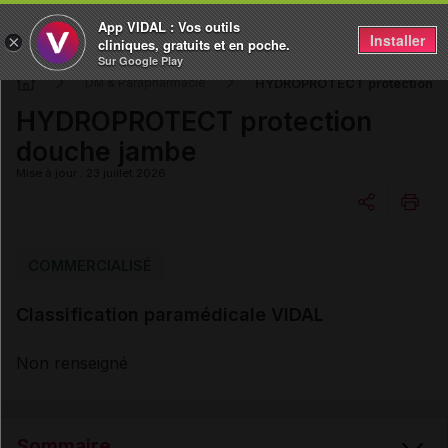
App VIDAL : Vos outils
Installer
×
cliniques, gratuits et en poche.
Sur Google Play
HYDROPROTECT protection d
DM & Parapharmacie
HYDROPROTECT protection
douche jambe
Mise à jour : 23 juillet 2026
Copier l'url
COMMERCIALISÉ
Classification paramédicale VIDAL
Email
Non renseigné
Sommaire