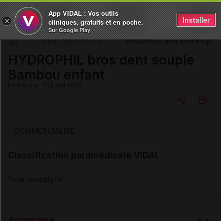
App VIDAL : Vos outils
Installer
×
cliniques, gratuits et en poche.
Sur Google Play
HYDROPHIL bros dent souple 
DM & Parapharmacie
HYDROPHIL bros dent souple
Bambou enfant
Mise à jour : 23 juillet 2026
Copier l'url
COMMERCIALISÉ
Classification paramédicale VIDAL
Email
Non renseigné
Sommaire