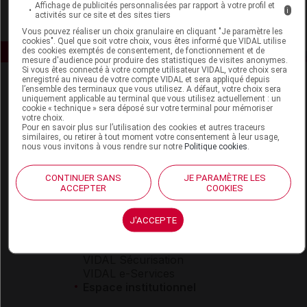
Affichage de publicités personnalisées par rapport à votre profil et
i
activités sur ce site et des sites tiers
Vous pouvez réaliser un choix granulaire en cliquant "Je paramètre les
cookies". Quel que soit votre choix, vous êtes informé que VIDAL utilise
des cookies exemptés de consentement, de fonctionnement et de
mesure d'audience pour produire des statistiques de visites anonymes.
Si vous êtes connecté à votre compte utilisateur VIDAL, votre choix sera
enregistré au niveau de votre compte VIDAL et sera appliqué depuis
l’ensemble des terminaux que vous utilisez. A défaut, votre choix sera
uniquement applicable au terminal que vous utilisez actuellement : un
cookie « technique » sera déposé sur votre terminal pour mémoriser
votre choix.
Pour en savoir plus sur l’utilisation des cookies et autres traceurs
similaires, ou retirer à tout moment votre consentement à leur usage,
nous vous invitons à vous rendre sur notre
Politique cookies
.
Espace produit
Boutique
CONTINUER SANS
JE PARAMÈTRE LES
ACCEPTER
COOKIES
VIDAL Expert
VIDAL Hoptimal
eVIDAL
J'ACCEPTE
VIDAL Mobile
VIDAL widget
VIDAL Sécurisation
VIDAL e-Services
Espace institutionnel