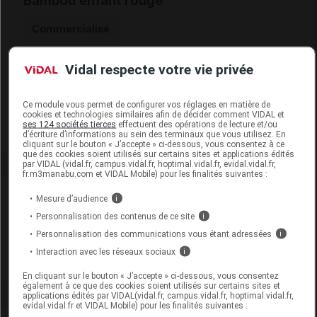
Bambou enfant rouge
Commercialisé
Vidal respecte votre vie privée
Code EAN
4260397790625
Labo. Distributeur
AEGIS Pharma
Remboursement
NR
Ce module vous permet de configurer vos réglages en matière de
cookies et technologies similaires afin de décider comment VIDAL et
ses 124 sociétés tierces
effectuent des opérations de lecture et/ou
d’écriture d’informations au sein des terminaux que vous utilisez. En
cliquant sur le bouton « J’accepte » ci-dessous, vous consentez à ce
que des cookies soient utilisés sur certains sites et applications édités
par VIDAL (vidal.fr, campus.vidal.fr, hoptimal.vidal.fr, evidal.vidal.fr,
fr.m3manabu.com et VIDAL Mobile) pour les finalités suivantes :
Laboratoire
Mesure d’audience
i
Personnalisation des contenus de ce site
i
AEGIS Pharma
Personnalisation des communications vous étant adressées
i
Interaction avec les réseaux sociaux
i
Voir la fiche laboratoire
En cliquant sur le bouton « J’accepte » ci-dessous, vous consentez
également à ce que des cookies soient utilisés sur certains sites et
applications édités par VIDAL(vidal.fr, campus.vidal.fr, hoptimal.vidal.fr,
evidal.vidal.fr et VIDAL Mobile) pour les finalités suivantes :