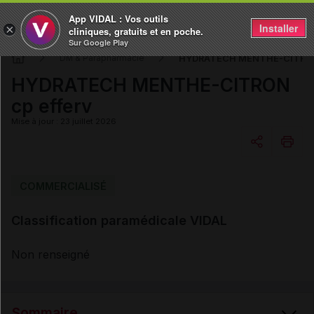
App VIDAL : Vos outils
Installer
×
cliniques, gratuits et en poche.
Sur Google Play
HYDRATECH MENTHE-CITRON 
DM & Parapharmacie
HYDRATECH MENTHE-CITRON
cp efferv
Mise à jour : 23 juillet 2026
Copier l'url
COMMERCIALISÉ
Classification paramédicale VIDAL
Email
Non renseigné
Sommaire