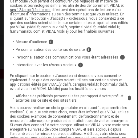
Ce module vous permet de configurer vos réglages en matière de
cookies et technologies similaires afin de décider comment VIDAL et
ses 124 sociétés tierces
effectuent des opérations de lecture et/ou
Aragan
d’écriture d’informations au sein des terminaux que vous utilisez. En
cliquant sur le bouton « J’accepte » ci-dessous, vous consentez à ce
que des cookies soient utilisés sur certains sites et applications édités
Voir la fiche laboratoire
par VIDAL (vidal.fr, campus.vidal.fr, hoptimal.vidal.fr, evidal.vidal.fr,
fr.m3manabu.com et VIDAL Mobile) pour les finalités suivantes :
Mesure d’audience
i
Personnalisation des contenus de ce site
i
Personnalisation des communications vous étant adressées
i
Interaction avec les réseaux sociaux
i
En cliquant sur le bouton « J’accepte » ci-dessous, vous consentez
également à ce que des cookies soient utilisés sur certains sites et
applications édités par VIDAL(vidal.fr, campus.vidal.fr, hoptimal.vidal.fr,
evidal.vidal.fr et VIDAL Mobile) pour les finalités suivantes :
Affichage de publicités personnalisées par rapport à votre profil et
i
activités sur ce site et des sites tiers
Vous pouvez réaliser un choix granulaire en cliquant "Je paramètre les
cookies". Quel que soit votre choix, vous êtes informé que VIDAL utilise
des cookies exemptés de consentement, de fonctionnement et de
Espace produit
mesure d'audience pour produire des statistiques de visites anonymes.
Si vous êtes connecté à votre compte utilisateur VIDAL, votre choix sera
enregistré au niveau de votre compte VIDAL et sera appliqué depuis
Boutique
l’ensemble des terminaux que vous utilisez. A défaut, votre choix sera
VIDAL Expert
uniquement applicable au terminal que vous utilisez actuellement : un