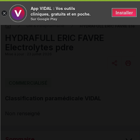
App VIDAL : Vos outils
Installer
×
cliniques, gratuits et en poche.
Sur Google Play
HYDRAFULL ERIC FAVRE Electr
DM & Parapharmacie
HYDRAFULL ERIC FAVRE
Electrolytes pdre
Mise à jour : 23 juillet 2026
Copier l'url
COMMERCIALISÉ
Classification paramédicale VIDAL
Email
Non renseigné
Sommaire