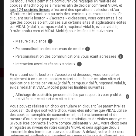
Ce module vous permet de configurer vos réglages en matière de
cookies et technologies similaires afin de décider comment VIDAL et
ses 124 sociétés tierces
effectuent des opérations de lecture et/ou
Eric Favre
d’écriture d’informations au sein des terminaux que vous utilisez. En
cliquant sur le bouton « J’accepte » ci-dessous, vous consentez à ce
que des cookies soient utilisés sur certains sites et applications édités
Voir la fiche laboratoire
par VIDAL (vidal.fr, campus.vidal.fr, hoptimal.vidal.fr, evidal.vidal.fr,
fr.m3manabu.com et VIDAL Mobile) pour les finalités suivantes :
Mesure d’audience
i
Personnalisation des contenus de ce site
i
Personnalisation des communications vous étant adressées
i
Interaction avec les réseaux sociaux
i
En cliquant sur le bouton « J’accepte » ci-dessous, vous consentez
également à ce que des cookies soient utilisés sur certains sites et
applications édités par VIDAL(vidal.fr, campus.vidal.fr, hoptimal.vidal.fr,
evidal.vidal.fr et VIDAL Mobile) pour les finalités suivantes :
Affichage de publicités personnalisées par rapport à votre profil et
i
activités sur ce site et des sites tiers
Vous pouvez réaliser un choix granulaire en cliquant "Je paramètre les
cookies". Quel que soit votre choix, vous êtes informé que VIDAL utilise
des cookies exemptés de consentement, de fonctionnement et de
Espace produit
mesure d'audience pour produire des statistiques de visites anonymes.
Si vous êtes connecté à votre compte utilisateur VIDAL, votre choix sera
enregistré au niveau de votre compte VIDAL et sera appliqué depuis
Boutique
l’ensemble des terminaux que vous utilisez. A défaut, votre choix sera
VIDAL Expert
uniquement applicable au terminal que vous utilisez actuellement : un