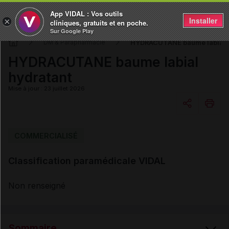
App VIDAL : Vos outils
Installer
×
cliniques, gratuits et en poche.
Sur Google Play
HYDRACUTANE baume labial h
DM & Parapharmacie
HYDRACUTANE baume labial
hydratant
Mise à jour : 23 juillet 2026
Copier l'url
COMMERCIALISÉ
Classification paramédicale VIDAL
Email
Non renseigné
Sommaire