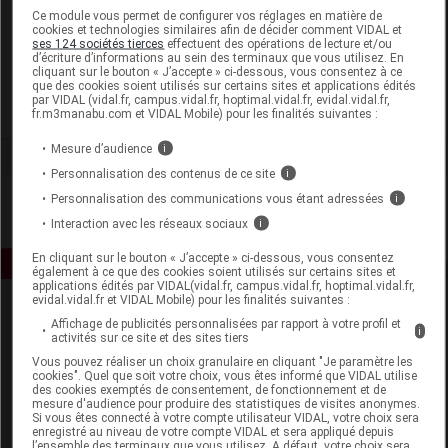
Laboratoire
Ce module vous permet de configurer vos réglages en matière de
cookies et technologies similaires afin de décider comment VIDAL et
ses 124 sociétés tierces
effectuent des opérations de lecture et/ou
d’écriture d’informations au sein des terminaux que vous utilisez. En
SERP
cliquant sur le bouton « J’accepte » ci-dessous, vous consentez à ce
que des cookies soient utilisés sur certains sites et applications édités
par VIDAL (vidal.fr, campus.vidal.fr, hoptimal.vidal.fr, evidal.vidal.fr,
Voir la fiche laboratoire
fr.m3manabu.com et VIDAL Mobile) pour les finalités suivantes :
Mesure d’audience
i
Personnalisation des contenus de ce site
i
Personnalisation des communications vous étant adressées
i
Interaction avec les réseaux sociaux
i
En cliquant sur le bouton « J’accepte » ci-dessous, vous consentez
également à ce que des cookies soient utilisés sur certains sites et
applications édités par VIDAL(vidal.fr, campus.vidal.fr, hoptimal.vidal.fr,
evidal.vidal.fr et VIDAL Mobile) pour les finalités suivantes :
Affichage de publicités personnalisées par rapport à votre profil et
i
activités sur ce site et des sites tiers
Vous pouvez réaliser un choix granulaire en cliquant "Je paramètre les
cookies". Quel que soit votre choix, vous êtes informé que VIDAL utilise
des cookies exemptés de consentement, de fonctionnement et de
mesure d'audience pour produire des statistiques de visites anonymes.
Espace produit
Si vous êtes connecté à votre compte utilisateur VIDAL, votre choix sera
enregistré au niveau de votre compte VIDAL et sera appliqué depuis
Boutique
l’ensemble des terminaux que vous utilisez. A défaut, votre choix sera