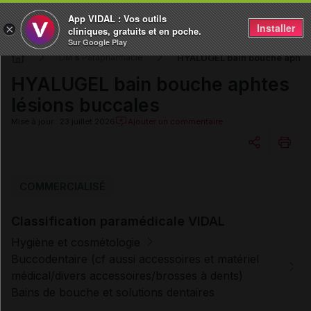
App VIDAL : Vos outils
Installer
×
cliniques, gratuits et en poche.
Sur Google Play
HYALUGEL bain bouche aphtes
DM & Parapharmacie
HYALUGEL bain bouche aphtes
lésions buccales
Mise à jour : 23 juillet 2026
Ajouter un commentaire
Copier l'url
COMMERCIALISÉ
Classification paramédicale VIDAL
Email
Hygiène et cosmétologie
Buccodentaire (cf aussi accessoires et matériel
médical/divers accessoires/brosses à dents)
Bains de bouche et solutions dentaires