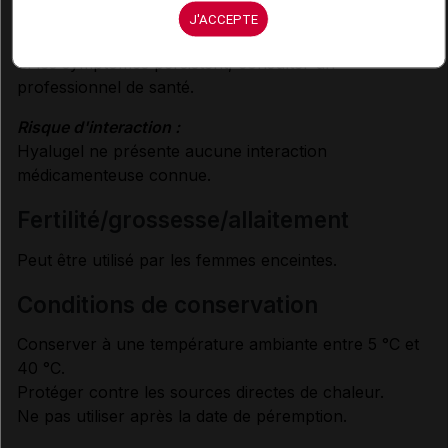
J'ACCEPTE
Garder hors de la portée des enfants.
Si les symptômes persistent, consulter un
professionnel de santé.
Risque d'interaction :
Hyalugel ne présente aucune interaction
médicamenteuse connue.
fertilité/grossesse/allaitement
Peut être utilisé par les femmes enceintes.
conditions de conservation
Conserver à une température ambiante entre 5 °C et
40 °C.
Protéger contre les sources directes de chaleur.
Ne pas utiliser après la date de péremption.