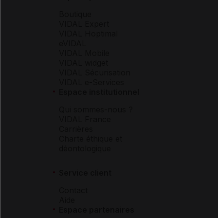
Boutique
VIDAL Expert
VIDAL Hoptimal
eVIDAL
VIDAL Mobile
VIDAL widget
VIDAL Sécurisation
VIDAL e-Services
Espace institutionnel
Qui sommes-nous ?
VIDAL France
Carrières
Charte éthique et
déontologique
Service client
Contact
Aide
Espace partenaires