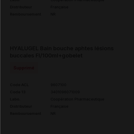
Distributeur
Française
Remboursement
NR
HYALUGEL Bain bouche aphtes lésions
buccales Fl/100ml+gobelet
Supprimé
Code ACL
9607100
Code 13
3401096071009
Labo.
Coopération Pharmaceutique
Distributeur
Française
Remboursement
NR