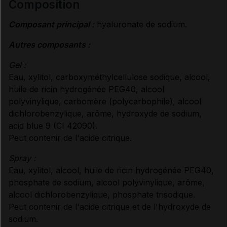
composition
CONTRE-INDICATIONS
Composant principal :
hyaluronate de sodium.
PRÉCAUTIONS D'EMPLOI
Autres composants :
Gel :
FERTILITÉ/GROSSESSE/ALLAITEMENT
Eau, xylitol, carboxyméthylcellulose sodique, alcool,
huile de ricin hydrogénée PEG40, alcool
polyvinylique, carbomère (polycarbophile), alcool
CONDITIONS DE CONSERVATION
dichlorobenzylique, arôme, hydroxyde de sodium,
acid blue 9 (CI 42090).
Peut contenir de l'acide citrique.
RENSEIGNEMENTS ADMINISTRATIFS
Spray :
Eau, xylitol, alcool, huile de ricin hydrogénée PEG40,
Données administratives
phosphate de sodium, alcool polyvinylique, arôme,
alcool dichlorobenzylique, phosphate trisodique.
Peut contenir de l'acide citrique et de l'hydroxyde de
sodium.