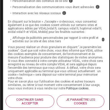
Personnalisation des contenus de ce site
i
recracher.
Personnalisation des communications vous étant adressées
i
Ne pas avaler.
Interaction avec les réseaux sociaux
i
Gobelet doseur inclus (CE 0373).
En cliquant sur le bouton « J’accepte » ci-dessous, vous consentez
contre-indications
également à ce que des cookies soient utilisés sur certains sites et
applications édités par VIDAL(vidal.fr, campus.vidal.fr, hoptimal.vidal.fr,
evidal.vidal.fr et VIDAL Mobile) pour les finalités suivantes :
Ne pas utiliser Hyalugel Gel ou Spray avant l'âge
Affichage de publicités personnalisées par rapport à votre profil et
i
de 30 mois, et Hyalugel Bain de bouche avant
activités sur ce site et des sites tiers
l'âge de 6 ans.
Vous pouvez réaliser un choix granulaire en cliquant "Je paramètre les
cookies". Quel que soit votre choix, vous êtes informé que VIDAL utilise
Hypersensibilité individuelle avérée aux
des cookies exemptés de consentement, de fonctionnement et de
mesure d'audience pour produire des statistiques de visites anonymes.
composants de la formulation.
Si vous êtes connecté à votre compte utilisateur VIDAL, votre choix sera
enregistré au niveau de votre compte VIDAL et sera appliqué depuis
l’ensemble des terminaux que vous utilisez. A défaut, votre choix sera
précautions d'emploi
uniquement applicable au terminal que vous utilisez actuellement : un
cookie « technique » sera déposé sur votre terminal pour mémoriser
votre choix.
Ne pas utiliser le produit s'il est endommagé.
Pour en savoir plus sur l’utilisation des cookies et autres traceurs
similaires, ou retirer à tout moment votre consentement à leur usage,
nous vous invitons à vous rendre sur notre
Politique cookies
.
Avant de refermer le tube de gel, éliminer tous les
résidus.
CONTINUER SANS
JE PARAMÈTRE LES
ACCEPTER
COOKIES
Produit pour usage personnel.