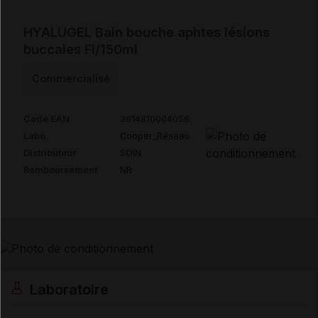
HYALUGEL Bain bouche aphtes lésions
buccales Fl/150ml
Commercialisé
Code EAN
3614810004058
Labo.
Cooper_Réseau
Distributeur
SOIN
Remboursement
NR
Laboratoire