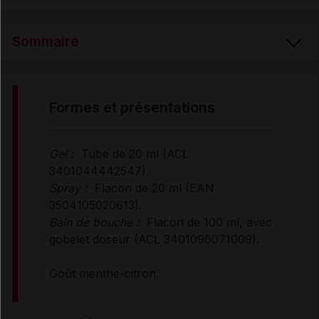
Sommaire
FORMES et PRÉSENTATIONS
formes et présentations
COMPOSITION
Gel :
Tube de 20 ml (ACL
3401044442547).
PROPRIÉTÉS
Spray :
Flacon de 20 ml (EAN
3504105020613).
Bain de bouche :
Flacon de 100 ml, avec
UTILISATION
gobelet doseur (ACL 3401096071009).
Goût menthe-citron.
MODE D'EMPLOI