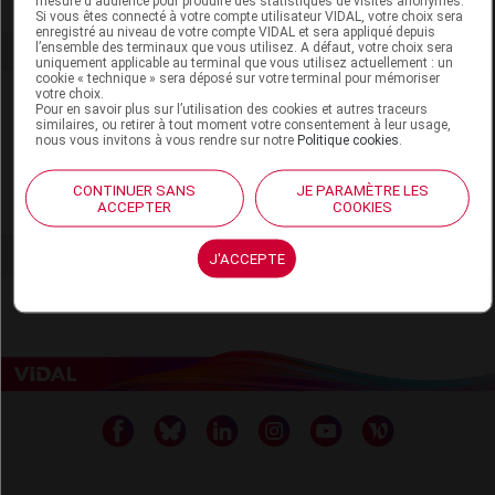
mesure d'audience pour produire des statistiques de visites anonymes.
Si vous êtes connecté à votre compte utilisateur VIDAL, votre choix sera
enregistré au niveau de votre compte VIDAL et sera appliqué depuis
l’ensemble des terminaux que vous utilisez. A défaut, votre choix sera
uniquement applicable au terminal que vous utilisez actuellement : un
cookie « technique » sera déposé sur votre terminal pour mémoriser
votre choix.
Laboratoire
Pour en savoir plus sur l’utilisation des cookies et autres traceurs
similaires, ou retirer à tout moment votre consentement à leur usage,
nous vous invitons à vous rendre sur notre
Politique cookies
.
La Roche Posay
CONTINUER SANS
JE PARAMÈTRE LES
Voir la fiche laboratoire
ACCEPTER
COOKIES
J'ACCEPTE