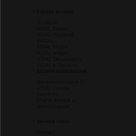
Espace produit
Boutique
VIDAL Expert
VIDAL Hoptimal
eVIDAL
VIDAL Mobile
VIDAL widget
VIDAL Sécurisation
VIDAL e-Services
Espace institutionnel
Qui sommes-nous ?
VIDAL France
Carrières
Charte éthique et
déontologique
Service client
Contact