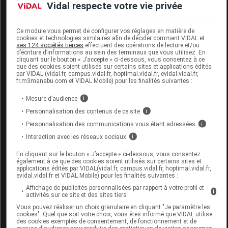
Vidal respecte votre vie privée
Code EAN
3433425456034
Ce module vous permet de configurer vos réglages en matière de
cookies et technologies similaires afin de décider comment VIDAL et
Labo. Distributeur
La Roche Posay
ses 124 sociétés tierces
effectuent des opérations de lecture et/ou
Remboursement
NR
d’écriture d’informations au sein des terminaux que vous utilisez. En
cliquant sur le bouton « J’accepte » ci-dessous, vous consentez à ce
que des cookies soient utilisés sur certains sites et applications édités
par VIDAL (vidal.fr, campus.vidal.fr, hoptimal.vidal.fr, evidal.vidal.fr,
fr.m3manabu.com et VIDAL Mobile) pour les finalités suivantes :
Mesure d’audience
i
HYALU B5 LA ROCHE POSAY Sérum anti-
Personnalisation des contenus de ce site
i
rides à l'Acide Hyaluronique Fl
Personnalisation des communications vous étant adressées
i
pipette/50ml
Interaction avec les réseaux sociaux
i
Supprimé
En cliquant sur le bouton « J’accepte » ci-dessous, vous consentez
également à ce que des cookies soient utilisés sur certains sites et
applications édités par VIDAL(vidal.fr, campus.vidal.fr, hoptimal.vidal.fr,
evidal.vidal.fr et VIDAL Mobile) pour les finalités suivantes :
Code EAN
3337875683739
Affichage de publicités personnalisées par rapport à votre profil et
i
activités sur ce site et des sites tiers
Labo. Distributeur
La Roche Posay
Vous pouvez réaliser un choix granulaire en cliquant "Je paramètre les
Remboursement
NR
cookies". Quel que soit votre choix, vous êtes informé que VIDAL utilise
des cookies exemptés de consentement, de fonctionnement et de