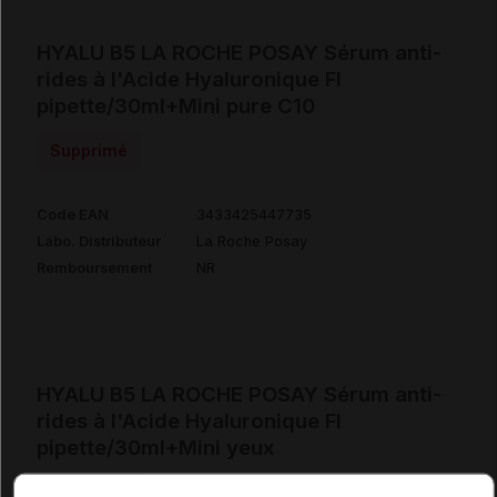
HYALU B5 LA ROCHE POSAY Sérum anti-
rides à l'Acide Hyaluronique Fl
pipette/30ml+Mini pure C10
Supprimé
Code EAN
3433425447735
Labo. Distributeur
La Roche Posay
Remboursement
NR
HYALU B5 LA ROCHE POSAY Sérum anti-
rides à l'Acide Hyaluronique Fl
pipette/30ml+Mini yeux
Supprimé