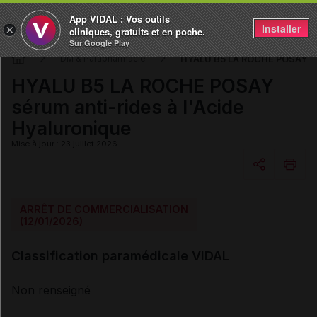
App VIDAL : Vos outils
Installer
×
cliniques, gratuits et en poche.
Sur Google Play
HYALU B5 LA ROCHE POSAY sér
DM & Parapharmacie
HYALU B5 LA ROCHE POSAY
sérum anti-rides à l'Acide
Hyaluronique
Mise à jour : 23 juillet 2026
Copier l'url
ARRÊT DE COMMERCIALISATION
(12/01/2026)
Email
Classification paramédicale VIDAL
Non renseigné