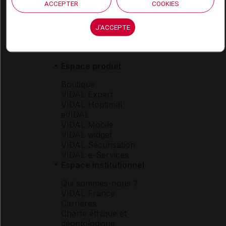
ACCEPTER
COOKIES
J'ACCEPTE
Espace produit
Boutique
VIDAL Expert
VIDAL Hoptimal
eVIDAL
VIDAL Mobile
VIDAL widget
VIDAL Sécurisation
VIDAL e-Services
Espace institutionnel
Qui sommes-nous ?
VIDAL France
Carrières
Charte éthique et
déontologique