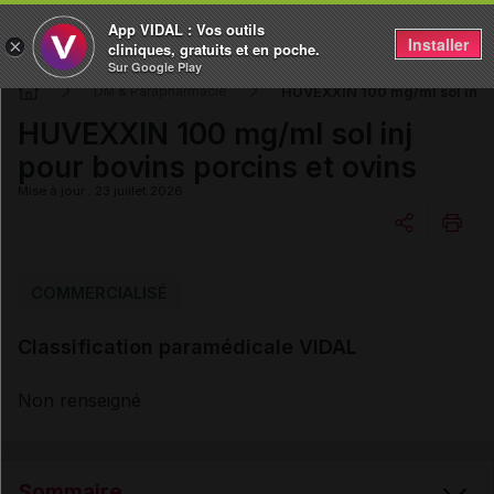
App VIDAL : Vos outils
Installer
×
cliniques, gratuits et en poche.
Sur Google Play
HUVEXXIN 100 mg/ml sol inj po
DM & Parapharmacie
HUVEXXIN 100 mg/ml sol inj
pour bovins porcins et ovins
Mise à jour : 23 juillet 2026
Copier l'url
COMMERCIALISÉ
Classification paramédicale VIDAL
Email
Non renseigné
Sommaire