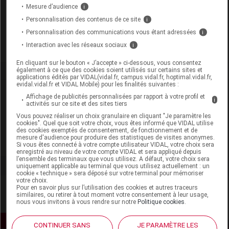
Code GTIN 14
05414916210326
Mesure d’audience
i
Labo. Distributeur
Huvepharma
Personnalisation des contenus de ce site
i
Remboursement
NR
Personnalisation des communications vous étant adressées
i
Interaction avec les réseaux sociaux
i
En cliquant sur le bouton « J’accepte » ci-dessous, vous consentez
également à ce que des cookies soient utilisés sur certains sites et
applications édités par VIDAL(vidal.fr, campus.vidal.fr, hoptimal.vidal.fr,
evidal.vidal.fr et VIDAL Mobile) pour les finalités suivantes :
Laboratoire
Affichage de publicités personnalisées par rapport à votre profil et
i
activités sur ce site et des sites tiers
Vous pouvez réaliser un choix granulaire en cliquant "Je paramètre les
Huvepharma
cookies". Quel que soit votre choix, vous êtes informé que VIDAL utilise
des cookies exemptés de consentement, de fonctionnement et de
mesure d'audience pour produire des statistiques de visites anonymes.
Voir la fiche laboratoire
Si vous êtes connecté à votre compte utilisateur VIDAL, votre choix sera
enregistré au niveau de votre compte VIDAL et sera appliqué depuis
l’ensemble des terminaux que vous utilisez. A défaut, votre choix sera
uniquement applicable au terminal que vous utilisez actuellement : un
cookie « technique » sera déposé sur votre terminal pour mémoriser
votre choix.
Pour en savoir plus sur l’utilisation des cookies et autres traceurs
similaires, ou retirer à tout moment votre consentement à leur usage,
nous vous invitons à vous rendre sur notre
Politique cookies
.
CONTINUER SANS
JE PARAMÈTRE LES