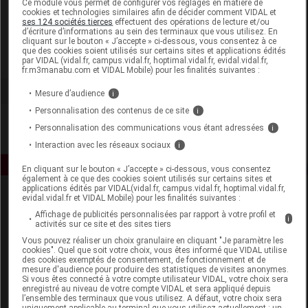
Ce module vous permet de configurer vos réglages en matière de
cookies et technologies similaires afin de décider comment VIDAL et
ses 124 sociétés tierces
effectuent des opérations de lecture et/ou
AEGIS Pharma
d’écriture d’informations au sein des terminaux que vous utilisez. En
cliquant sur le bouton « J’accepte » ci-dessous, vous consentez à ce
que des cookies soient utilisés sur certains sites et applications édités
Voir la fiche laboratoire
par VIDAL (vidal.fr, campus.vidal.fr, hoptimal.vidal.fr, evidal.vidal.fr,
fr.m3manabu.com et VIDAL Mobile) pour les finalités suivantes :
Mesure d’audience
i
Personnalisation des contenus de ce site
i
Personnalisation des communications vous étant adressées
i
Interaction avec les réseaux sociaux
i
En cliquant sur le bouton « J’accepte » ci-dessous, vous consentez
également à ce que des cookies soient utilisés sur certains sites et
applications édités par VIDAL(vidal.fr, campus.vidal.fr, hoptimal.vidal.fr,
evidal.vidal.fr et VIDAL Mobile) pour les finalités suivantes :
Affichage de publicités personnalisées par rapport à votre profil et
i
activités sur ce site et des sites tiers
Vous pouvez réaliser un choix granulaire en cliquant "Je paramètre les
cookies". Quel que soit votre choix, vous êtes informé que VIDAL utilise
des cookies exemptés de consentement, de fonctionnement et de
Espace produit
mesure d'audience pour produire des statistiques de visites anonymes.
Si vous êtes connecté à votre compte utilisateur VIDAL, votre choix sera
enregistré au niveau de votre compte VIDAL et sera appliqué depuis
Boutique
l’ensemble des terminaux que vous utilisez. A défaut, votre choix sera
VIDAL Expert
uniquement applicable au terminal que vous utilisez actuellement : un