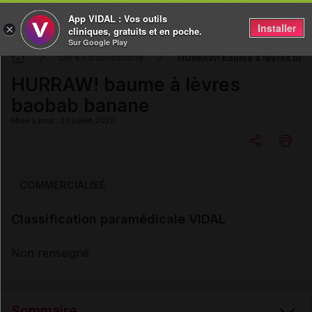
App VIDAL : Vos outils
Installer
×
cliniques, gratuits et en poche.
Sur Google Play
HURRAW! baume à lèvres bao
DM & Parapharmacie
HURRAW! baume à lèvres
baobab banane
Mise à jour : 23 juillet 2026
Copier l'url
COMMERCIALISÉ
Classification paramédicale VIDAL
Email
Non renseigné
Sommaire